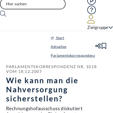
Hilfe
Benutze
Zielgruppe
Start
Aktuelles
Te
Le
Parlamentskorrespondenz
PARLAMENTSKORRESPONDENZ NR. 1018 
VOM 18.12.2007
Wie kann man die
Nahversorgung
sicherstellen?
Rechnungshofausschuss diskutiert