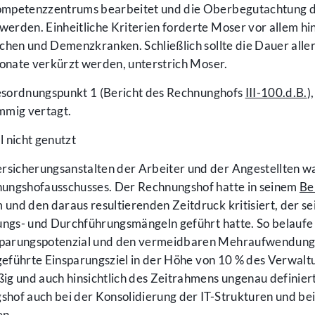
Kompetenzzentrums bearbeitet und die Oberbegutachtung 
rden. Einheitliche Kriterien forderte Moser vor allem hin
chen und Demenzkranken. Schließlich sollte die Dauer aller
Monate verkürzt werden, unterstrich Moser.
sordnungspunkt 1 (Bericht des Rechnunghofs
III-100.d.B.
)
mmig vertagt.
 nicht genutzt
sicherungsanstalten der Arbeiter und der Angestellten wa
hungshofausschusses. Der Rechnungshof hatte in seinem
Be
nd den daraus resultierenden Zeitdruck kritisiert, der se
ungs- und Durchführungsmängeln geführt hatte. So belaufe 
sparungspotenzial und den vermeidbaren Mehraufwendung
ngeführte Einsparungsziel in der Höhe von 10 % des Verwalt
 und auch hinsichtlich des Zeitrahmens ungenau definier
hof auch bei der Konsolidierung der IT-Strukturen und bei
n.