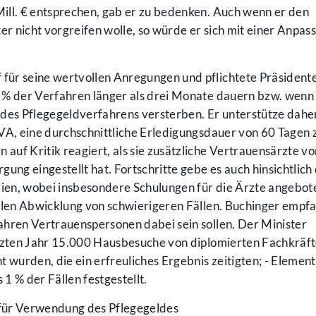
ill. € entsprechen, gab er zu bedenken. Auch wenn er den
 nicht vorgreifen wolle, so würde er sich mit einer Anpas
für seine wertvollen Anregungen und pflichtete Präsiden
23 % der Verfahren länger als drei Monate dauern bzw. wenn
 des Pflegegeldverfahrens versterben. Er unterstütze dahe
VA, eine durchschnittliche Erledigungsdauer von 60 Tagen 
 auf Kritik reagiert, als sie zusätzliche Vertrauensärzte vo
ung eingestellt hat. Fortschritte gebe es auch hinsichtlich
erien, wobei insbesondere Schulungen für die Ärzte angebot
ralen Abwicklung von schwierigeren Fällen. Buchinger empfa
ahren Vertrauenspersonen dabei sein sollen. Der Minister
etzten Jahr 15.000 Hausbesuche von diplomierten Fachkräft
wurden, die ein erfreuliches Ergebnis zeitigten; - Elemen
1 % der Fällen festgestellt.
n für Verwendung des Pflegegeldes