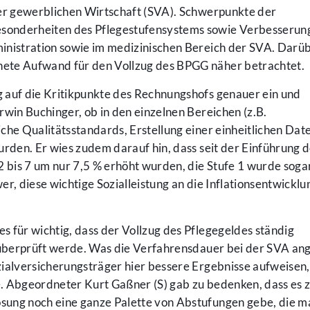
der gewerblichen Wirtschaft (SVA). Schwerpunkte der
sonderheiten des Pflegestufensystems sowie Verbesserun
inistration sowie im medizinischen Bereich der SVA. Darü
ete Aufwand für den Vollzug des BPGG näher betrachtet.
 auf die Kritikpunkte des Rechnungshofs genauer ein und
rwin Buchinger, ob in den einzelnen Bereichen (z.B.
che Qualitätsstandards, Erstellung einer einheitlichen Da
urden. Er wies zudem darauf hin, dass seit der Einführung 
2 bis 7 um nur 7,5 % erhöht wurden, die Stufe 1 wurde sog
r, diese wichtige Sozialleistung an die Inflationsentwicklu
es für wichtig, dass der Vollzug des Pflegegeldes ständig
 überprüft werde. Was die Verfahrensdauer bei der SVA ang
zialversicherungsträger hier bessere Ergebnisse aufweisen
. Abgeordneter Kurt Gaßner (S) gab zu bedenken, dass es 
sung noch eine ganze Palette von Abstufungen gebe, die m