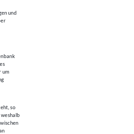
gen und
ber
tenbank
des
ar um
ng
eht, so
, weshalb
zwischen
an