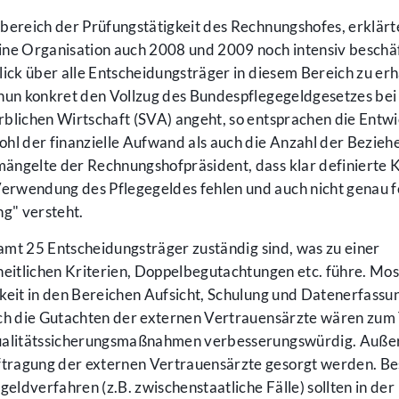
nbereich der Prüfungstätigkeit des Rechnungshofes, erklär
ine Organisation auch 2008 und 2009 noch intensiv beschäf
lick über alle Entscheidungsträger in diesem Bereich zu er
 nun konkret den Vollzug des Bundespflegegeldgesetzes bei
rblichen Wirtschaft (SVA) angeht, so entsprachen die Entw
hl der finanzielle Aufwand als auch die Anzahl der Bezieh
ängelte der Rechnungshofpräsident, dass klar definierte K
erwendung des Pflegegeldes fehlen und auch nicht genau f
g" versteht.
samt 25 Entscheidungsträger zuständig sind, was zu einer
heitlichen Kriterien, Doppelbegutachtungen etc. führe. Mo
keit in den Bereichen Aufsicht, Schulung und Datenerfassun
uch die Gutachten der externen Vertrauensärzte wären zum 
 Qualitätssicherungsmaßnahmen verbesserungswürdig. Auß
tragung der externen Vertrauensärzte gesorgt werden. B
geldverfahren (z.B. zwischenstaatliche Fälle) sollten in der