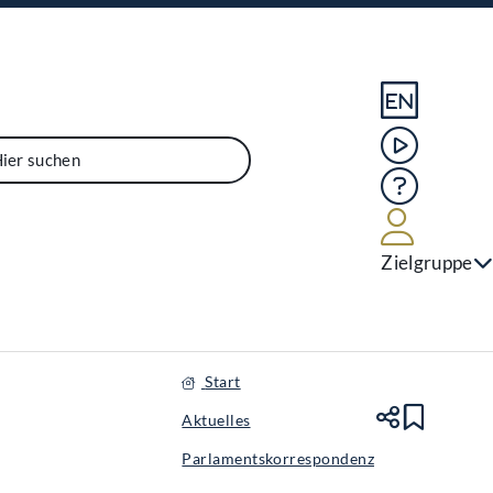
Sprache En
Mediathek
Hilfe
Benutze
Zielgruppe
Start
Aktuelles
Teile
Lesez
Parlamentskorrespondenz