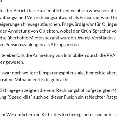
, der Bericht lasse an Deutlichkeit nichts zu wünschen übri
waltungs- und Verrechnungsaufwand als Fusionsaufwand b
teigerungen hinwegzutäuschen. Fragwürdig war für Olling
 der Anmietung von Objekten, wobei der Grün-Sprecher vo
eise überhöhte Mieten bezahlt wurden. Wenig Verständnis 
en Pensionszahlungen als Abzugsposten.
erte ebenfalls die Anmietung von Immobilien durch die PVA
ger gewesen.
zwar noch weitere Einsparungspotenziale, bemerkte aber,
 positive Mitnahmeeffekte gebracht.
(S) hingegen zeigten die vom Rechnungshof aufgezeigten M
g "Speed kills" auch bei dieser Fusion ein schlechter Rat
e im Wesentlichen die Kritik des Rechnungshofes und unters