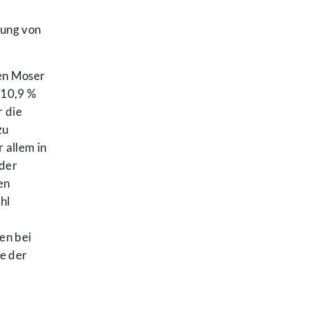
sung von
ten Moser
 10,9 %
r die
zu
r allem in
 der
en
hl
en bei
te der