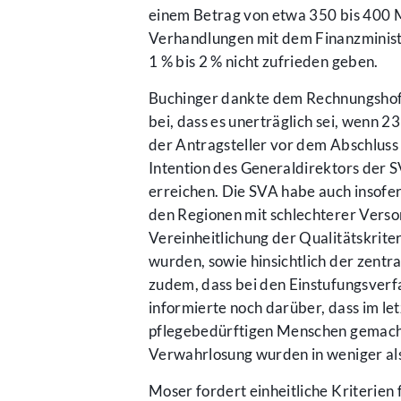
einem Betrag von etwa 350 bis 400 M
Verhandlungen mit dem Finanzminister
1 % bis 2 % nicht zufrieden geben.
Buchinger dankte dem Rechnungshof 
bei, dass es unerträglich sei, wenn 
der Antragsteller vor dem Abschluss
Intention des Generaldirektors der S
erreichen. Die SVA habe auch insofern
den Regionen mit schlechterer Versorg
Vereinheitlichung der Qualitätskrit
wurden, sowie hinsichtlich der zent
zudem, dass bei den Einstufungsverf
informierte noch darüber, dass im l
pflegebedürftigen Menschen gemacht 
Verwahrlosung wurden in weniger als 
Moser fordert einheitliche Kriterie