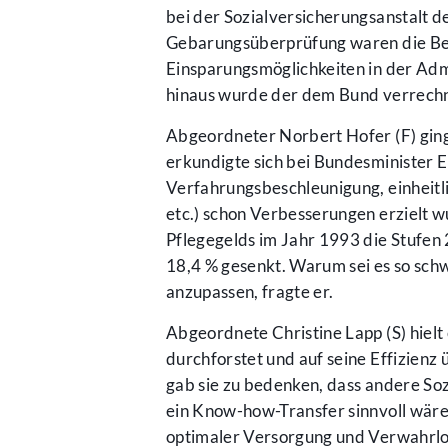
bei der Sozialversicherungsanstalt 
Gebarungsüberprüfung waren die Be
Einsparungsmöglichkeiten in der Adm
hinaus wurde der dem Bund verrechn
Abgeordneter Norbert Hofer (F) ging
erkundigte sich bei Bundesminister E
Verfahrungsbeschleunigung, einheitli
etc.) schon Verbesserungen erzielt w
Pflegegelds im Jahr 1993 die Stufen 
18,4 % gesenkt. Warum sei es so schwe
anzupassen, fragte er.
Abgeordnete Christine Lapp (S) hielt 
durchforstet und auf seine Effizienz
gab sie zu bedenken, dass andere So
ein Know-how-Transfer sinnvoll wäre
optimaler Versorgung und Verwahrlo