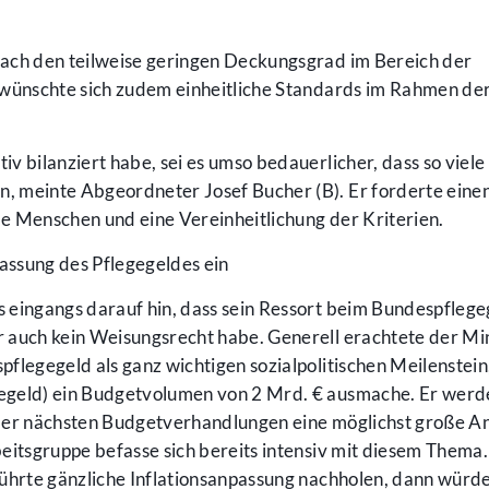
ach den teilweise geringen Deckungsgrad im Bereich der
 wünschte sich zudem einheitliche Standards im Rahmen de
tiv bilanziert habe, sei es umso bedauerlicher, dass so viel
 meinte Abgeordneter Josef Bucher (B). Er forderte einen
e Menschen und eine Vereinheitlichung der Kriterien.
passung des Pflegegeldes ein
 eingangs darauf hin, dass sein Ressort beim Bundespflege
 auch kein Weisungsrecht habe. Generell erachtete der Mi
flegegeld als ganz wichtigen sozialpolitischen Meilenstein
egeld) ein Budgetvolumen von 2 Mrd. € ausmache. Er werde
 der nächsten Budgetverhandlungen eine möglichst große A
eitsgruppe befasse sich bereits intensiv mit diesem Thema.
ührte gänzliche Inflationsanpassung nachholen, dann würde