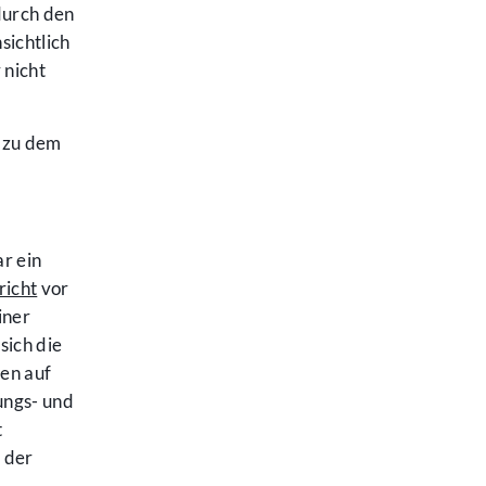
durch den
sichtlich
 nicht
, zu dem
r ein
richt
vor
iner
sich die
en auf
ungs- und
t
 der