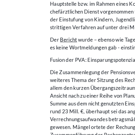
Hauptstelle bzw. im Rahmen eines 
chefärztlichen Dienst vorgenommen we
der Einstufung von Kindern, Jugendli
strittigen Verfahren auf unter drei 
Der
Bericht
wurde – ebenso wie Tage
es keine Wortmeldungen gab - einsti
Fusion der PVA: Einsparungspotenzial
Die Zusammenlegung der Pensionsver
weiteres Thema der Sitzung des Rec
allem den kurzen Übergangszeitraum u
Ansicht nach zu einer Reihe von Plan
Summe aus dem nicht genutzten Ein
rund 23 Mill. €, überhaupt sei das a
Verrechnungsaufwandes betragsmäßig
gewesen. Mängel ortete der Rechungs
Zusammenführung der Rechenzentre