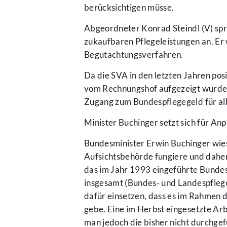
berücksichtigen müsse.
Abgeordneter Konrad Steindl (V) spr
zukaufbaren Pflegeleistungen an. Er
Begutachtungsverfahren.
Da die SVA in den letzten Jahren posi
vom Rechnungshof aufgezeigt wurden,
Zugang zum Bundespflegegeld für all
Minister Buchinger setzt sich für An
Bundesminister Erwin Buchinger wies
Aufsichtsbehörde fungiere und daher
das im Jahr 1993 eingeführte Bundesp
insgesamt (Bundes- und Landespfleg
dafür einsetzen, dass es im Rahmen
gebe. Eine im Herbst eingesetzte Arb
man jedoch die bisher nicht durchgef