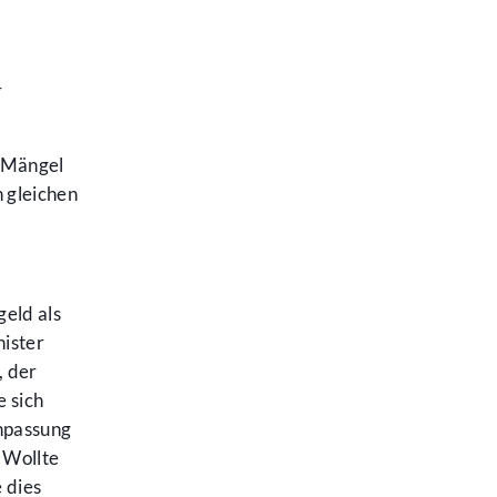
r
e Mängel
 gleichen
geld als
nister
, der
 sich
npassung
 Wollte
 dies