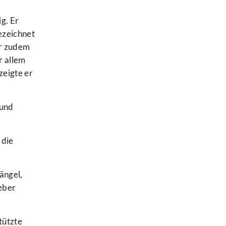
g. Er
ezeichnet
er zudem
r allem
zeigte er
 und
 die
ängel,
geber
tützte