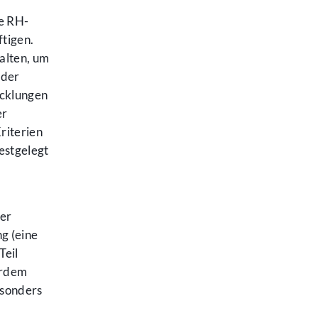
te RH-
tigen.
halten, um
 der
icklungen
er
riterien
estgelegt
ser
g (eine
Teil
erdem
esonders