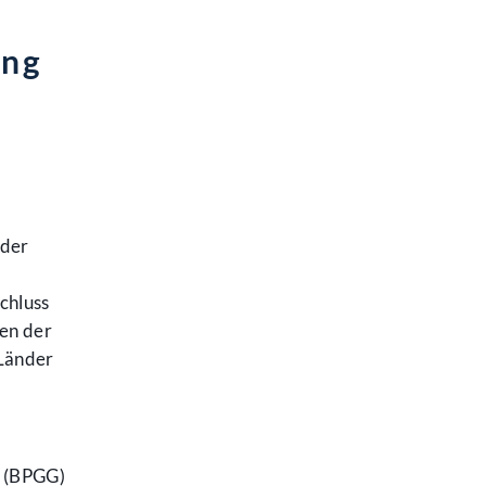
ung
 der
chluss
en der
Länder
s (BPGG)