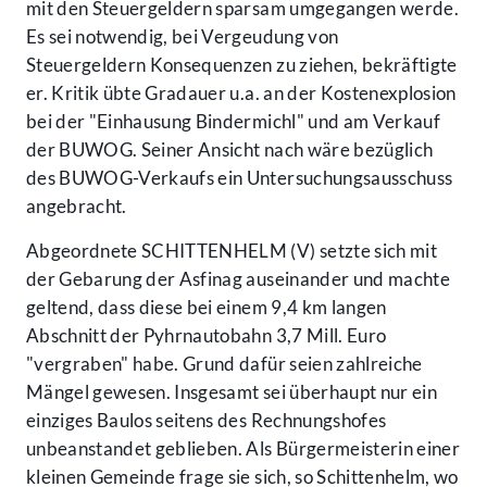
mit den Steuergeldern sparsam umgegangen werde.
Es sei notwendig, bei Vergeudung von
Steuergeldern Konsequenzen zu ziehen, bekräftigte
er. Kritik übte Gradauer u.a. an der Kostenexplosion
bei der "Einhausung Bindermichl" und am Verkauf
der BUWOG. Seiner Ansicht nach wäre bezüglich
des BUWOG-Verkaufs ein Untersuchungsausschuss
angebracht.
Abgeordnete SCHITTENHELM (V) setzte sich mit
der Gebarung der Asfinag auseinander und machte
geltend, dass diese bei einem 9,4 km langen
Abschnitt der Pyhrnautobahn 3,7 Mill. Euro
"vergraben" habe. Grund dafür seien zahlreiche
Mängel gewesen. Insgesamt sei überhaupt nur ein
einziges Baulos seitens des Rechnungshofes
unbeanstandet geblieben. Als Bürgermeisterin einer
kleinen Gemeinde frage sie sich, so Schittenhelm, wo