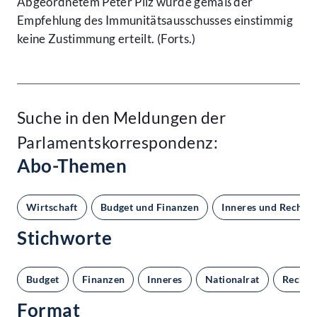
Abgeordnetem Peter Pilz wurde gemäß der
Empfehlung des Immunitätsausschusses einstimmig
keine Zustimmung erteilt. (Forts.)
Suche in den Meldungen der
Parlamentskorrespondenz:
Abo-Themen
Wirtschaft
Budget und Finanzen
Inneres und Recht
Stichworte
Budget
Finanzen
Inneres
Nationalrat
Rechnu
Format