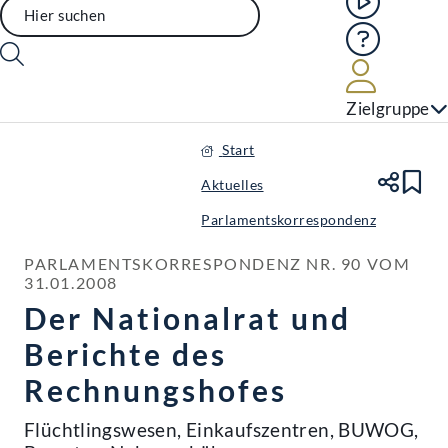
Hilfe
Benutze
Zielgruppe
Start
Aktuelles
Te
Le
Parlamentskorrespondenz
PARLAMENTSKORRESPONDENZ NR. 90 VOM 
31.01.2008
Der Nationalrat und
Berichte des
Rechnungshofes
Flüchtlingswesen, Einkaufszentren, BUWOG,