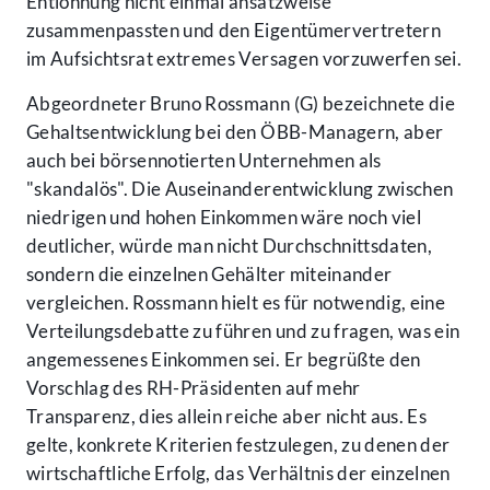
Entlohnung nicht einmal ansatzweise
zusammenpassten und den Eigentümervertretern
im Aufsichtsrat extremes Versagen vorzuwerfen sei.
Abgeordneter Bruno Rossmann (G) bezeichnete die
Gehaltsentwicklung bei den ÖBB-Managern, aber
auch bei börsennotierten Unternehmen als
"skandalös". Die Auseinanderentwicklung zwischen
niedrigen und hohen Einkommen wäre noch viel
deutlicher, würde man nicht Durchschnittsdaten,
sondern die einzelnen Gehälter miteinander
vergleichen. Rossmann hielt es für notwendig, eine
Verteilungsdebatte zu führen und zu fragen, was ein
angemessenes Einkommen sei. Er begrüßte den
Vorschlag des RH-Präsidenten auf mehr
Transparenz, dies allein reiche aber nicht aus. Es
gelte, konkrete Kriterien festzulegen, zu denen der
wirtschaftliche Erfolg, das Verhältnis der einzelnen