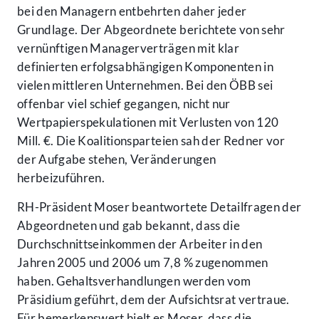
bei den Managern entbehrten daher jeder
Grundlage. Der Abgeordnete berichtete von sehr
vernünftigen Managerverträgen mit klar
definierten erfolgsabhängigen Komponenten in
vielen mittleren Unternehmen. Bei den ÖBB sei
offenbar viel schief gegangen, nicht nur
Wertpapierspekulationen mit Verlusten von 120
Mill. €. Die Koalitionsparteien sah der Redner vor
der Aufgabe stehen, Veränderungen
herbeizuführen.
RH-Präsident Moser beantwortete Detailfragen der
Abgeordneten und gab bekannt, dass die
Durchschnittseinkommen der Arbeiter in den
Jahren 2005 und 2006 um 7,8 % zugenommen
haben. Gehaltsverhandlungen werden vom
Präsidium geführt, dem der Aufsichtsrat vertraue.
Für bemerkenswert hielt es Moser, dass die