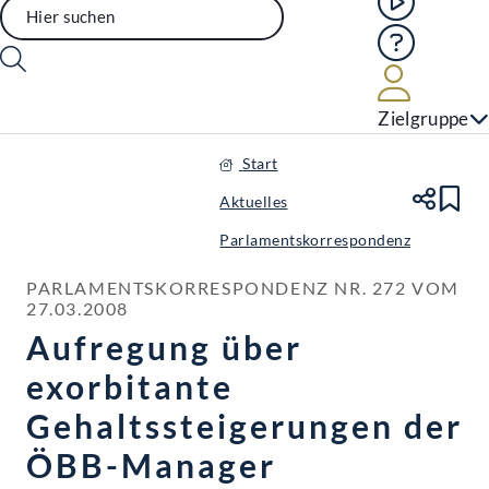
Hilfe
Benutze
Zielgruppe
Start
Aktuelles
Te
Le
Parlamentskorrespondenz
PARLAMENTSKORRESPONDENZ NR. 272 VOM 
27.03.2008
Aufregung über
exorbitante
Gehaltssteigerungen der
ÖBB-Manager