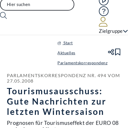
Hilfe
Benutze
Zielgruppe
Start
Aktuelles
Te
Le
Parlamentskorrespondenz
PARLAMENTSKORRESPONDENZ NR. 494 VOM 
27.05.2008
Tourismusausschuss:
Gute Nachrichten zur
letzten Wintersaison
Prognosen für Tourismuseffekt der EURO 08