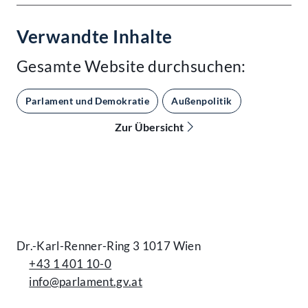
Verwandte Inhalte
Gesamte Website durchsuchen:
Parlament und Demokratie
Außenpolitik
Zur Übersicht
Kontakt
Dr.-Karl-Renner-Ring 3 1017 Wien
+43 1 401 10-0
info@parlament.gv.at