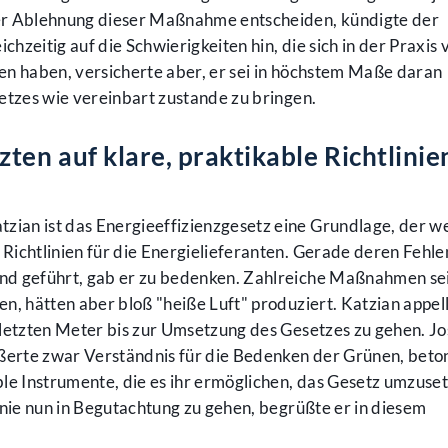
er Ablehnung dieser Maßnahme entscheiden, kündigte der
chzeitig auf die Schwierigkeiten hin, die sich in der Praxis 
en haben, versicherte aber, er sei in höchstem Maße daran
etzes wie vereinbart zustande zu bringen.
ten auf klare, praktikable Richtlinie
an ist das Energieeffizienzgesetz eine Grundlage, der w
 Richtlinien für die Energielieferanten. Gerade deren Fehl
nd geführt, gab er zu bedenken. Zahlreiche Maßnahmen sei
n, hätten aber bloß "heiße Luft" produziert. Katzian appel
letzten Meter bis zur Umsetzung des Gesetzes zu gehen. Jo
ußerte zwar Verständnis für die Bedenken der Grünen, beto
le Instrumente, die es ihr ermöglichen, das Gesetz umzuset
inie nun in Begutachtung zu gehen, begrüßte er in diesem