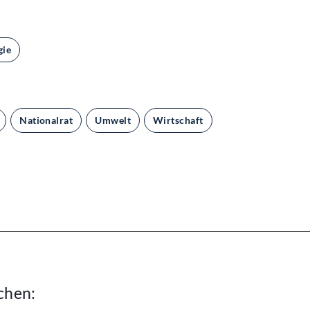
gie
Nationalrat
Umwelt
Wirtschaft
chen: