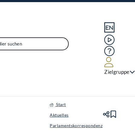
Sprache En
Mediathek
Hilfe
Benutze
Zielgruppe
Start
Aktuelles
Teile
Lesez
Parlamentskorrespondenz