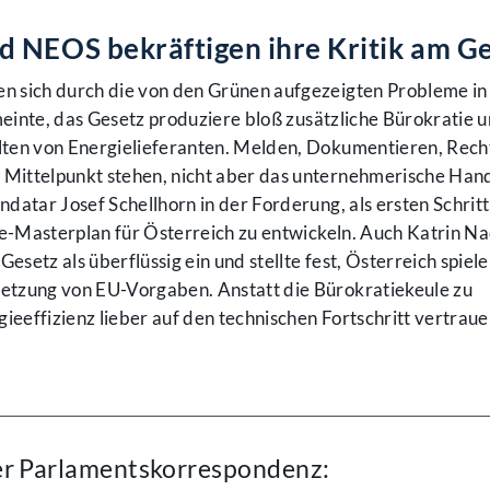
d NEOS bekräftigen ihre Kritik am G
 sich durch die von den Grünen aufgezeigten Probleme in 
 meinte, das Gesetz produziere bloß zusätzliche Bürokratie 
ten von Energielieferanten. Melden, Dokumentieren, Rech
Mittelpunkt stehen, nicht aber das unternehmerische Hand
datar Josef Schellhorn in der Forderung, als ersten Schritt
gie-Masterplan für Österreich zu entwickeln. Auch Katrin N
esetz als überflüssig ein und stellte fest, Österreich spiel
etzung von EU-Vorgaben. Anstatt die Bürokratiekeule zu
ieeffizienz lieber auf den technischen Fortschritt vertraue
er Parlamentskorrespondenz: