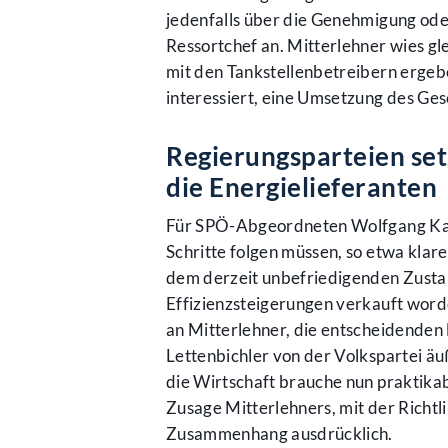
jedenfalls über die Genehmigung od
Ressortchef an. Mitterlehner wies glei
mit den Tankstellenbetreibern ergeb
interessiert, eine Umsetzung des Ges
Regierungsparteien setz
die Energielieferanten
Für SPÖ-Abgeordneten Wolfgang Katzi
Schritte folgen müssen, so etwa klare
dem derzeit unbefriedigenden Zusta
Effizienzsteigerungen verkauft worde
an Mitterlehner, die entscheidenden 
Lettenbichler von der Volkspartei ä
die Wirtschaft brauche nun praktikab
Zusage Mitterlehners, mit der Richtl
Zusammenhang ausdrücklich.