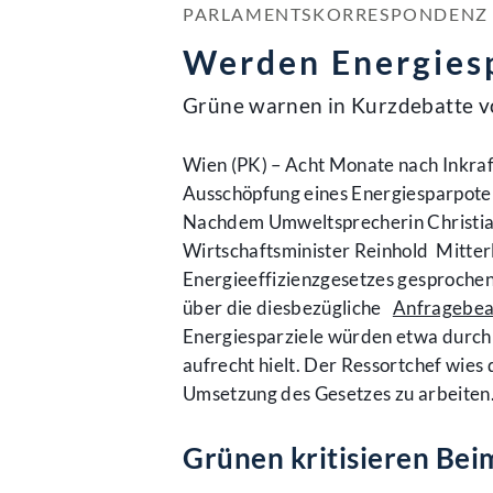
PARLAMENTSKORRESPONDENZ NR
Werden Energiesp
Grüne warnen in Kurzdebatte v
Wien (PK) – Acht Monate nach Inkraft
Ausschöpfung eines Energiesparpotenz
Nachdem Umweltsprecherin Christian
Wirtschaftsminister Reinhold Mitte
Energieeffizienzgesetzes gesprochen 
über die diesbezügliche
Anfragebea
Energiesparziele würden etwa durch
aufrecht hielt. Der Ressortchef wies
Umsetzung des Gesetzes zu arbeiten
Grünen kritisieren Bei