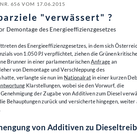
. 656 VOM 17.06.2015
arziele "verwässert" ?
or Demontage des Energieeffizienzgesetzes
treten des Energieeffizienzgesetzes, in dem sich Österrei
ials von 1.050 PJ verpflichtet, ziehen die Grünen kritische
e Brunner in einer parlamentarischen
Anfrage
an
rleher von Demontage und Verschleppung des
hatte, verlangte sie nun im
Nationalrat
in einer kurzen De
ntwortung
Klarstellungen, wobei sie den Vorwurf, die
 Genehmigung der Zugabe von Additiven zum Diesel verwä
 die Behauptungen zurück und versicherte hingegen, weiter
.
mengung von Additiven zu Dieseltreib