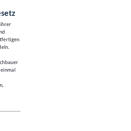
esetz
ihrer
und
tfertigen
eln.
achbauer
e einmal
n,