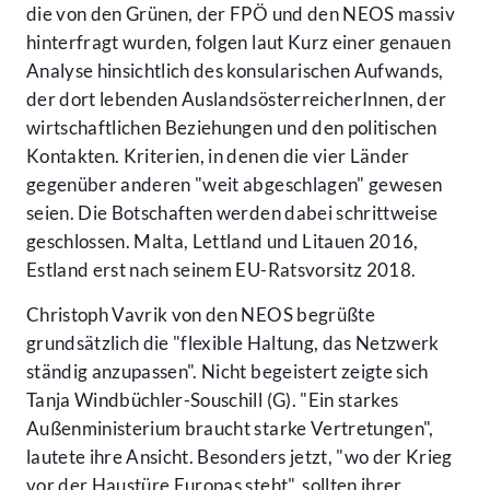
die von den Grünen, der FPÖ und den NEOS massiv
hinterfragt wurden, folgen laut Kurz einer genauen
Analyse hinsichtlich des konsularischen Aufwands,
der dort lebenden AuslandsösterreicherInnen, der
wirtschaftlichen Beziehungen und den politischen
Kontakten. Kriterien, in denen die vier Länder
gegenüber anderen "weit abgeschlagen" gewesen
seien. Die Botschaften werden dabei schrittweise
geschlossen. Malta, Lettland und Litauen 2016,
Estland erst nach seinem EU-Ratsvorsitz 2018.
Christoph Vavrik von den NEOS begrüßte
grundsätzlich die "flexible Haltung, das Netzwerk
ständig anzupassen". Nicht begeistert zeigte sich
Tanja Windbüchler-Souschill (G). "Ein starkes
Außenministerium braucht starke Vertretungen",
lautete ihre Ansicht. Besonders jetzt, "wo der Krieg
vor der Haustüre Europas steht", sollten ihrer