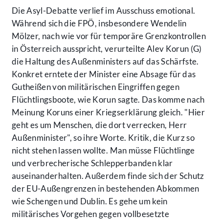
Die Asyl-Debatte verlief im Ausschuss emotional.
Während sich die FPÖ, insbesondere Wendelin
Mölzer, nach wie vor für temporäre Grenzkontrollen
in Österreich ausspricht, verurteilte Alev Korun (G)
die Haltung des Außenministers auf das Schärfste.
Konkret erntete der Minister eine Absage für das
Gutheißen von militärischen Eingriffen gegen
Flüchtlingsboote, wie Korun sagte. Das komme nach
Meinung Koruns einer Kriegserklärung gleich. "Hier
geht es um Menschen, die dort verrecken, Herr
Außenminister", so ihre Worte. Kritik, die Kurz so
nicht stehen lassen wollte. Man müsse Flüchtlinge
und verbrecherische Schlepperbanden klar
auseinanderhalten. Außerdem finde sich der Schutz
der EU-Außengrenzen in bestehenden Abkommen
wie Schengen und Dublin. Es gehe um kein
militärisches Vorgehen gegen vollbesetzte