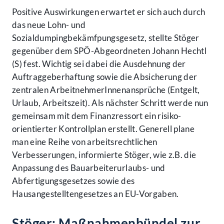
Positive Auswirkungen erwartet er sich auch durch
das neue Lohn- und
Sozialdumpingbekämfpungsgesetz, stellte Stöger
gegenüber dem SPÖ-Abgeordneten Johann Hechtl
(S) fest. Wichtig sei dabei die Ausdehnung der
Auftraggeberhaftung sowie die Absicherung der
zentralen ArbeitnehmerInnenansprüche (Entgelt,
Urlaub, Arbeitszeit). Als nächster Schritt werde nun
gemeinsam mit dem Finanzressort ein risiko-
orientierter Kontrollplan erstellt. Generell plane
man eine Reihe von arbeitsrechtlichen
Verbesserungen, informierte Stöger, wie z.B. die
Anpassung des Bauarbeiterurlaubs- und
Abfertigungsgesetzes sowie des
Hausangestelltengesetzes an EU-Vorgaben.
Stöger: Maßnahmenbündel zur