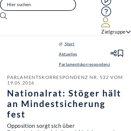
Hilfe
Benutze
Zielgruppe
Start
Aktuelles
Te
Le
Parlamentskorrespondenz
PARLAMENTSKORRESPONDENZ NR. 532 VOM 
19.05.2016
Nationalrat: Stöger hält
an Mindestsicherung
fest
Opposition sorgt sich über