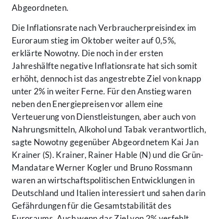
Abgeordneten.
Die Inflationsrate nach Verbraucherpreisindex im
Euroraum stieg im Oktober weiter auf 0,5%,
erklärte Nowotny. Die noch in der ersten
Jahreshälfte negative Inflationsrate hat sich somit
erhöht, dennoch ist das angestrebte Ziel von knapp
unter 2% in weiter Ferne. Für den Anstieg waren
neben den Energiepreisen vor allem eine
Verteuerung von Dienstleistungen, aber auch von
Nahrungsmitteln, Alkohol und Tabak verantwortlich,
sagte Nowotny gegenüber Abgeordnetem Kai Jan
Krainer (S). Krainer, Rainer Hable (N) und die Grün-
Mandatare Werner Kogler und Bruno Rossmann
waren an wirtschaftspolitischen Entwicklungen in
Deutschland und Italien interessiert und sahen darin
Gefährdungen für die Gesamtstabilität des
Euroraums. Auch wenn das Ziel von 2% verfehlt