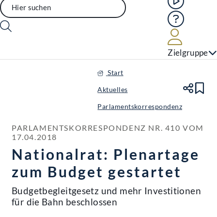
Hilfe
Benutze
Zielgruppe
Start
Aktuelles
Te
Le
Parlamentskorrespondenz
PARLAMENTSKORRESPONDENZ NR. 410 VOM 
17.04.2018
Nationalrat: Plenartage
zum Budget gestartet
Budgetbegleitgesetz und mehr Investitionen
für die Bahn beschlossen