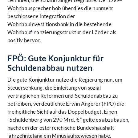
Leitlinien, die Johann Singer begrüßte. Der ÖVP-
Wohnbausprecher hob überdies die nunmehr
beschlossene Integration der
Wohnbauinvestitionsbank in die bestehende
Wohnbaufinanzierungsstruktur der Länder als
positiv hervor.
FPÖ: Gute Konjunktur für
Schuldenabbau nutzen
Die gute Konjunktur nutze die Regierung nun, um
Steuersenkung, die Einleitung von sozial
verträglichen Reformen und Schuldenabbau zu
betreiben, verdeutlichte Erwin Angerer (FPÖ) die
freiheitliche Sicht auf das Doppelbudget. Einen
"Schuldenberg von 290 Mrd. €" gelte es abzubauen,
nachdem der österreichische Bundeshaushalt
jahrzehntelang ein Minus aufgewiesen habe.