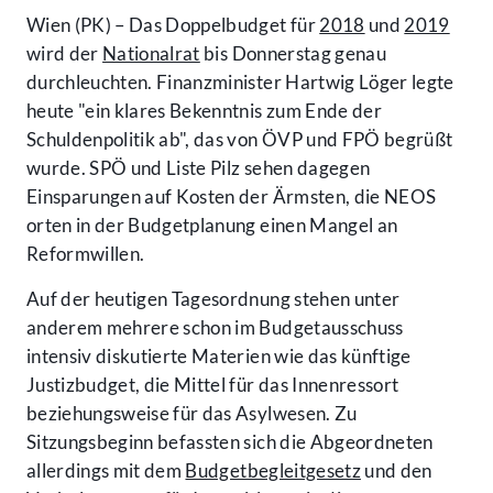
Wien (PK) – Das Doppelbudget für
2018
und
2019
wird der
Nationalrat
bis Donnerstag genau
durchleuchten. Finanzminister Hartwig Löger legte
heute "ein klares Bekenntnis zum Ende der
Schuldenpolitik ab", das von ÖVP und FPÖ begrüßt
wurde. SPÖ und Liste Pilz sehen dagegen
Einsparungen auf Kosten der Ärmsten, die NEOS
orten in der Budgetplanung einen Mangel an
Reformwillen.
Auf der heutigen Tagesordnung stehen unter
anderem mehrere schon im Budgetausschuss
intensiv diskutierte Materien wie das künftige
Justizbudget, die Mittel für das Innenressort
beziehungsweise für das Asylwesen. Zu
Sitzungsbeginn befassten sich die Abgeordneten
allerdings mit dem
Budgetbegleitgesetz
und den