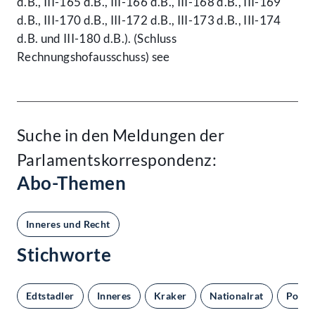
d.B., III-165 d.B., III-166 d.B., III-168 d.B., III-169
d.B., III-170 d.B., III-172 d.B., III-173 d.B., III-174
d.B. und III-180 d.B.). (Schluss
Rechnungshofausschuss) see
Suche in den Meldungen der
Parlamentskorrespondenz:
Abo-Themen
Inneres und Recht
Stichworte
Edtstadler
Inneres
Kraker
Nationalrat
Polize