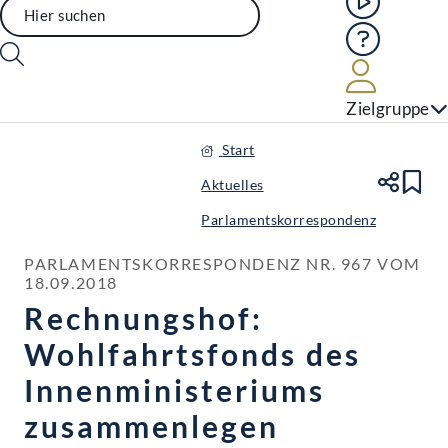
Hilfe
Benutze
Zielgruppe
Start
Aktuelles
Te
Le
Parlamentskorrespondenz
PARLAMENTSKORRESPONDENZ NR. 967 VOM 
18.09.2018
Rechnungshof:
Wohlfahrtsfonds des
Innenministeriums
zusammenlegen