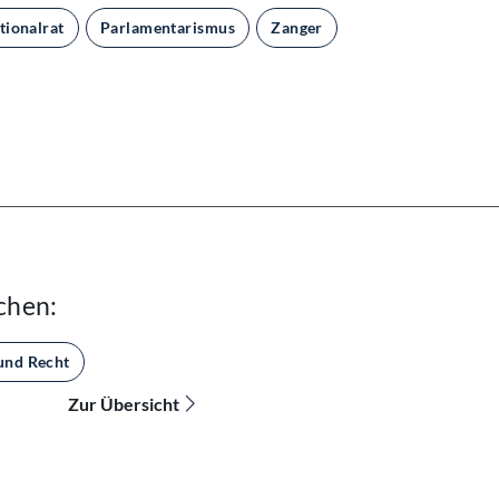
tionalrat
Parlamentarismus
Zanger
chen:
und Recht
Zur Übersicht