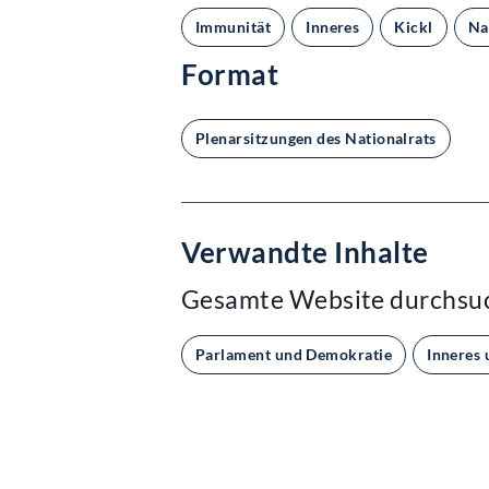
Immunität
Inneres
Kickl
Na
Format
Plenarsitzungen des Nationalrats
Verwandte Inhalte
Gesamte Website durchsu
Parlament und Demokratie
Inneres 
Kontakt