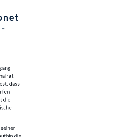
bnet
Ö-
lgang
nalrat
est, dass
rfen
t die
ische
 seiner
ufhin die