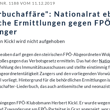
. 1188 VOM 11.12.2019
rbuchaffäre": Nationalrat e
che Ermittlungen gegen FP
nger
 Kickl wird nicht aufgehoben
 Leoben darf gegen den steirischen FPÖ-Abgeordneten Wo
oßes gegen das Verbotsgesetz ermitteln. Das hat der
Natio
fehlung des Immunitätsausschusses und stellte einstimmig f
geordnetentätigkeit Zangers und den vorliegenden Vorwü
 vorliegt. Hintergrund für die behördlichen Ermittlungen is
schafter-Liederbuch, das auch antisemitsche und neonazist
rd hingegen FPÖ-Klubobmann Herbert Kickl. Er wurde wegen
d Zuwanderung am FPÖ-Parteitag in Graz angezeigt, wora