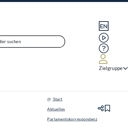
Sprache En
Mediathek
Hilfe
Benutze
Zielgruppe
Start
Aktuelles
Teile
Lesez
Parlamentskorrespondenz