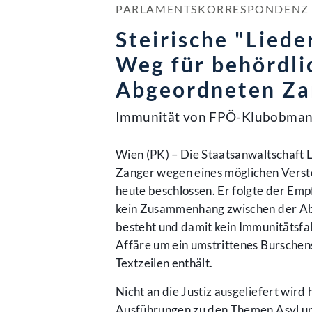
PARLAMENTSKORRESPONDENZ NR
Steirische "Liede
Weg für behördli
Abgeordneten Za
Immunität von FPÖ-Klubobmann
Wien (PK) – Die Staatsanwaltschaft
Zanger wegen eines möglichen Verst
heute beschlossen. Er folgte der Emp
kein Zusammenhang zwischen der Ab
besteht und damit kein Immunitätsfall
Affäre um ein umstrittenes Burschen
Textzeilen enthält.
Nicht an die Justiz ausgeliefert wi
Ausführungen zu den Themen Asyl un