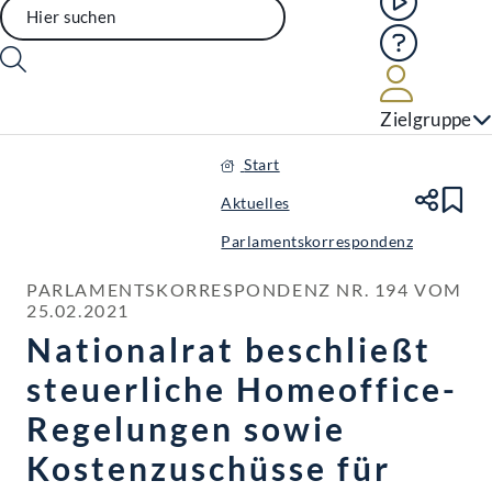
Hilfe
Benutze
Zielgruppe
Start
Aktuelles
Te
Le
Parlamentskorrespondenz
PARLAMENTSKORRESPONDENZ NR. 194 VOM 
25.02.2021
Nationalrat beschließt
steuerliche Homeoffice-
Regelungen sowie
Kostenzuschüsse für