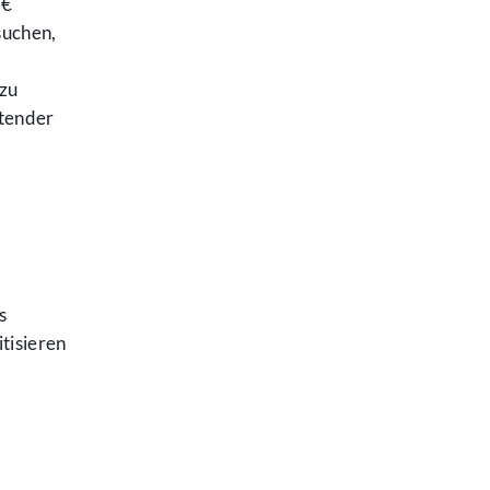
 €
suchen,
 zu
utender
s
tisieren