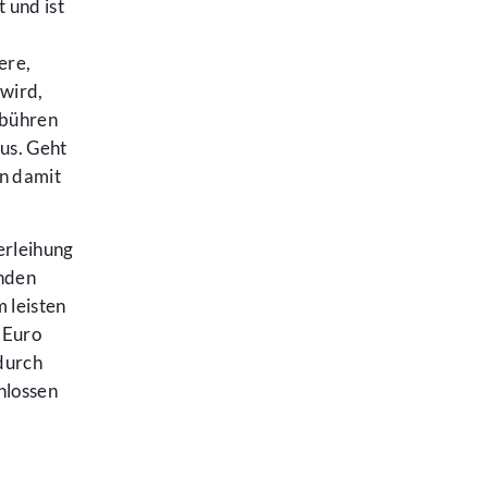
 und ist
ere,
 wird,
ebühren
us. Geht
en damit
erleihung
enden
 leisten
 Euro
odurch
hlossen