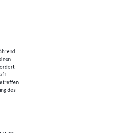
Während
einen
fordert
aft
etreffen
ung des