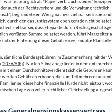
 war ursprünglich als "Papierverbrauchssteuer" konzipiert
zu der auch der Rechtsverkehr und die Verwaltung rechtlich
tisch", begründete er. Wenig nachvollziehbar sei insbesond
ch, durch den das Justizsystem eben gerade nicht belastet
nachvollziehbar sei, dass Ehepakte durch Rechtsgeschäftsg
aglich verfügten Summe belastet werden, führt Margreiter a
he mit der Einhebung dieser Gebühren verknüpfte Planstell
 ein, sämtliche Bundesgebühren im Zusammenhang mit der V
 (
2076/A(E)
). Nurten Yilmaz begründet in dem entsprech
 mit einem Durchschnittsverdienst sich die Gebühren kaum
e werden Gebühren erhoben, die zum Teil mehrere tausend
 Familien sei diese hohe finanzielle Hürde nicht leistbar, w
ischen Lage von voller rechtlicher Gleichstellung ausgesc
nes Generalpensionskassenvertrags