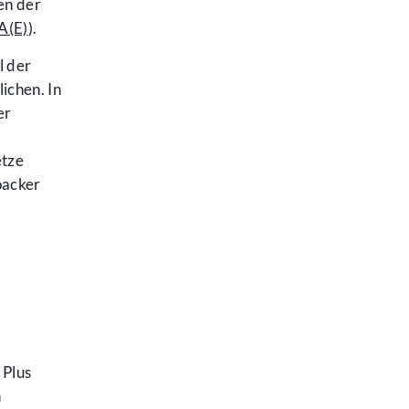
en der
A(E)
).
l der
ichen. In
er
etze
oacker
 Plus
h