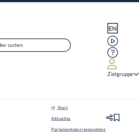
Sprache En
Mediathek
Hilfe
Benutze
Zielgruppe
Start
Aktuelles
Teile
Lesez
Parlamentskorrespondenz