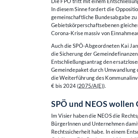
Die FPÖ tritt mit einem Entschließun
In diesem Sinne fordert die Opposit
gemeinschaftliche Bundesabgabe zu 
Gebietskörperschaftsebenen gleich
Corona-Krise massiv von Einnahmeaus
Auch die SPÖ-Abgeordneten Kai Jan K
die Sicherung der Gemeindefinanzen i
Entschließungsantrag den ersatzlose
Gemeindepaket durch Umwandlung de
die Weiterführung des Kommunalinve
€ bis 2024 (
2075/A(E)
).
SPÖ und NEOS wollen 
Im Visier haben die NEOS die Recht
BürgerInnen und Unternehmen damit 
Rechtssicherheit habe. In einem Ents