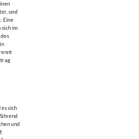
einen
ter, und
. Eine
 sich im
 des
in
rennt
ntrag
es sich
Während
chen und
f.