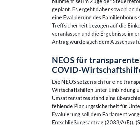
Nunmehr sei im Zuge der Steuerrefo
geplant. Es ergeht daher sowohl an d
eine Evaluierung des Familienbonus s
Treffsicherheit bezogen auf die Eink
veranlassen und die Ergebnisse im e
Antrag wurde auch dem Ausschuss fü
NEOS für transparente 
COVID-Wirtschaftshilf
Die NEOS setzen sich für eine trans
Wirtschaftshilfen unter Einbindung 
Umsatzersatzes stand eine überschie
fehlende Planungssicherheit für Unt
Evaluierung soll dem Parlament vorge
Entschließungsantrag (
2033/A(E)
). (