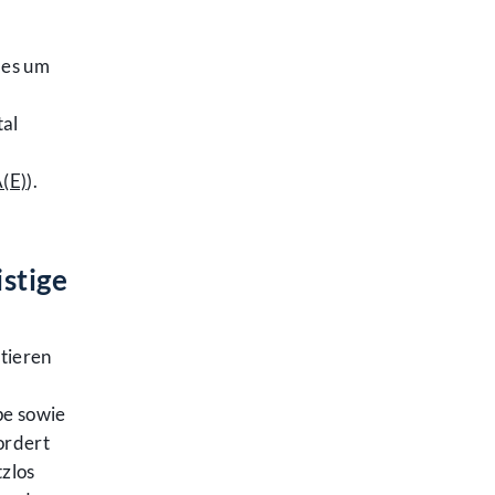
 es um
tal
(E)
).
stige
tieren
pe sowie
ordert
zlos