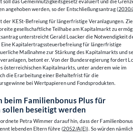
t soll das Gemeinnützigkeitsgesetz evaluiert und die Grenz
en angehoben werden, so der Entschließungsantrag (
2030/
 der KESt-Befreiung für längerfristige Veranlagungen. Zie
 breite gesellschaftliche Teilhabe am Kapitalmarkt zu ermögl
santrag unterstreicht Gerald Loacker die Notwendigkeit d
. Eine Kapitalertragssteuerbefreiung für längerfristige
euerliche Maßnahme zur Stärkung des Kapitalmarkts und s
 veranlagen, betont er. Von der Bundesregierung fordert L
 österreichischen Kapitalmarkts, unter anderem wie im
die Erarbeitung einer Behaltefrist für die
Kursgewinne bei Wertpapieren und Fondsprodukten.
 beim Familienbonus Plus für
 sollen beseitigt werden
ordnete Petra Wimmer darauf hin, dass der Familienbonus
ennt lebenden Eltern führe (
2052/A(E)
). So würden nämlic