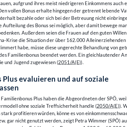
Frauen, aufgrund ihres meist niedrigeren Einkommens auch 
Den vollen Bonus erhalte hingegen der getrennt lebende Va
erhalt bezahle oder sich bei der Betreuung nicht einbringe
e Aufteilung des Bonus sei möglich, aber damit bewege man
bedenken. Außerdem seien die Frauen auf den guten Willen
a-Krise die Situation der über 162.000 Alleinerziehenden 
hlimmert habe, müsse diese ungerechte Behandlung von get
des Familienbonus beendet werden. Ein gleichlautender A
ie und Jugend zugewiesen (
2051/A(E)
).
 Plus evaluieren und auf soziale
lassen
 Familienbonus Plus haben die Abgeordneten der SPÖ, weil 
rmodell ohne soziale Treffsicherheit handle (
2050/A(E)
). 
n stark profitieren würden, könne es von einkommensschwa
. gar nicht genutzt werden, zeigt Petra Wimmer (SPÖ) au