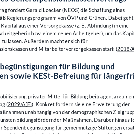
rag fordert Gerald Loacker (NEOS) die Schaffung eines
äß Regierungsprogramm von ÖVP und Grünen. Dabei geht
Kapital aus einer Vorsorgekasse (z. B. Abfindung) in eine
 Arbeitgeberin bzw. einem neuen Arbeitgeber), um das Kapi
 zu lassen. Außerdem macht er sich für
sionskassen und Mitarbeitervorsorgekassen stark (
2018/A
egünstigungen für Bildung und
en sowie KESt-Befreiung für längerfri
bilisierung privater Mittel für Bildung beitragen, argumen
ag (
2029/A(E)
). Konkret fordern sie eine Erweiterung der
aßnahmen unabhängig von der demographischen Zielgrup
gunsten bildungsfördernder Maßnahmen. Darüber hinaus f
er Spendenbegünstigung für gemeinnützige Stiftungen ersat