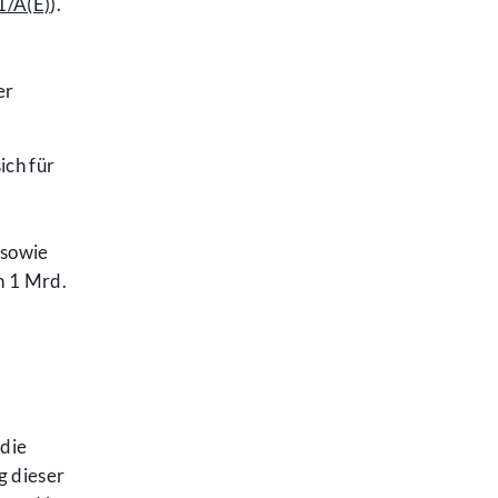
1/A(E)
).
er
ich für
 sowie
n 1 Mrd.
die
g dieser