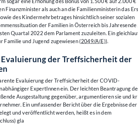
rm sogar eine Erhöhung des Bonus von 1.500 € auf 2.000 €
en Finanzminister als auch an die Familienministerin das Er
owie des Kindermehrbetrages hinsichtlich seiner sozialen
ommenssituation der Familien in Österreich bis Jahresende
rsten Quartal 2022 dem Parlament zuzuleiten. Ein gleichla
r Familie und Jugend zugewiesen (
2049/A(E)
).
Evaluierung der Treffsicherheit der
en
parente Evaluierung der Treffsicherheit der COVID-
unabhängiger ExpertInnen ein. Der leichten Beantragung de
ßende Ausgestaltung gegenüber, argumentieren sie und kri
ernehmer. Ein umfassender Bericht über die Ergebnisse der
legt und veröffentlicht werden, heißt es in dem
Schluss) gla