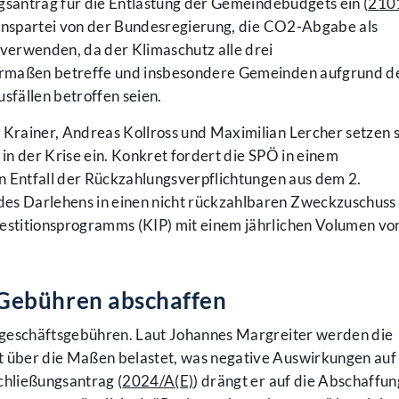
gsantrag für die Entlastung der Gemeindebudgets ein (
210
ionspartei von der Bundesregierung, die CO2-Abgabe als
verwenden, da der Klimaschutz alle drei
ermaßen betreffe und insbesondere Gemeinden aufgrund d
fällen betroffen seien.
rainer, Andreas Kollross und Maximilian Lercher setzen s
n der Krise ein. Konkret fordert die SPÖ in einem
n Entfall der Rückzahlungsverpflichtungen aus dem 2.
s Darlehens in einen nicht rückzahlbaren Zweckzuschuss
stitionsprogramms (KIP) mit einem jährlichen Volumen vo
Gebühren abschaffen
sgeschäftsgebühren. Laut Johannes Margreiter werden die
über die Maßen belastet, was negative Auswirkungen auf 
chließungsantrag (
2024/A(E)
) drängt er auf die Abschaffun