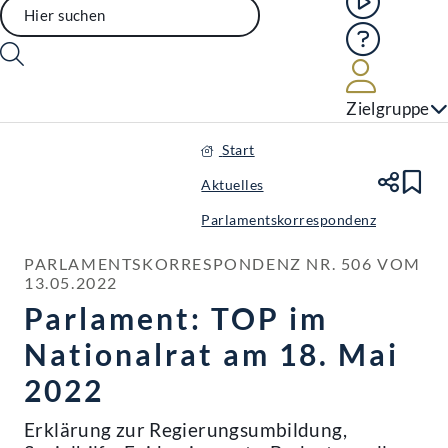
Hilfe
Benutze
Zielgruppe
Start
Aktuelles
Te
Le
Parlamentskorrespondenz
PARLAMENTSKORRESPONDENZ NR. 506 VOM 
13.05.2022
Parlament: TOP im
Nationalrat am 18. Mai
2022
Erklärung zur Regierungsumbildung,