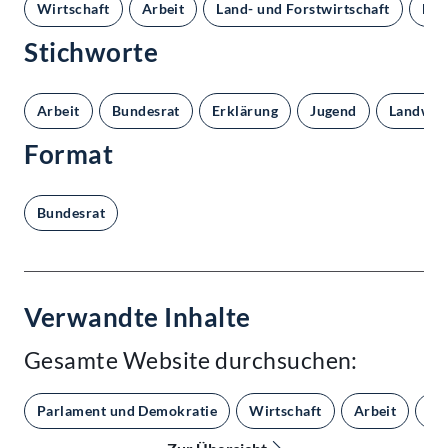
Wirtschaft
Arbeit
Land- und Forstwirtschaft
Bun
Stichworte
Arbeit
Bundesrat
Erklärung
Jugend
Landwirt
Format
Bundesrat
Verwandte Inhalte
Gesamte Website durchsuchen:
Parlament und Demokratie
Wirtschaft
Arbeit
La