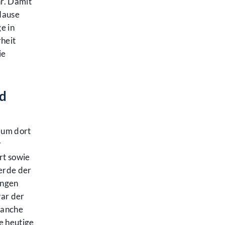
r. Damit
 Hause
e in
rheit
ie
nd
 um dort
r
rt sowie
erde der
ungen
war der
Manche
e heutige