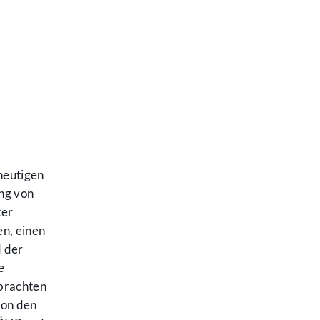
heutigen
ung von
ter
en, einen
 der
e
brachten
von den