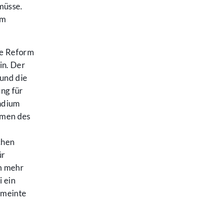
müsse.
em
te Reform
in. Der
und die
ung für
endium
ahmen des
chen
ür
m mehr
 ein
 meinte