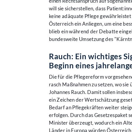
einen Rechtsanspruch auf sogenannt
will sie sicherstellen, dass Patient
keine adäquate Pflege gewährleistet 
Österreich ein Anliegen, um eine bes
blieb ein während der Debatte eingeb
bundesweite Umsetzung des "Kärntne
Rauch: Ein wichtiges Si
Beginn eines jahrelang
Die für die Pflegereform vorgesehen
rasch Maßnahmen zu setzen, wo sie üb
Johannes Rauch. Damit sollen insbes
ein Zeichen der Wertschätzung gese
Bedarf an Pflegekräften weiter steig
erfolgen. Durch das Gesetzespaket se
Minister überzeugt, wodurch ein Alt
Länder in Europa würden Österreich u