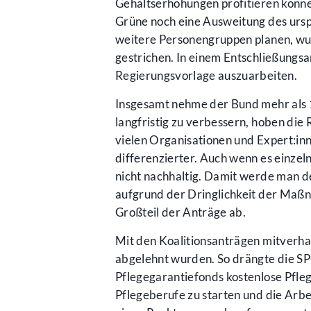
Gehaltserhöhungen profitieren könne
Grüne noch eine Ausweitung des ursp
weitere Personengruppen planen, wu
gestrichen. In einem Entschließungsa
Regierungsvorlage auszuarbeiten.
Insgesamt nehme der Bund mehr als 1 
langfristig zu verbessern, hoben die
vielen Organisationen und Expert:inn
differenzierter. Auch wenn es einzel
nicht nachhaltig. Damit werde man 
aufgrund der Dringlichkeit der Maß
Großteil der Anträge ab.
Mit den Koalitionsanträgen mitverhan
abgelehnt wurden. So drängte die SPÖ
Pflegegarantiefonds kostenlose Pfleg
Pflegeberufe zu starten und die Arbe