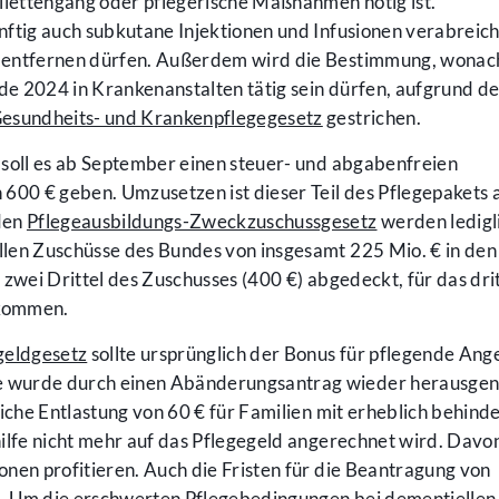
ilettengang oder pflegerische Maßnahmen nötig ist.
nftig auch subkutane Injektionen und Infusionen verabreic
 entfernen dürfen. Außerdem wird die Bestimmung, wonac
nde 2024 in Krankenanstalten tätig sein dürfen, aufgrund d
esundheits- und Krankenpflegegesetz
gestrichen.
 soll es ab September einen steuer- und abgabenfreien
600 € geben. Umzusetzen ist dieser Teil des Pflegepakets a
den
Pflegeausbildungs-Zweckzuschussgesetz
werden ledigl
len Zuschüsse des Bundes von insgesamt 225 Mio. € in den
 zwei Drittel des Zuschusses (400 €) abgedeckt, für das dri
fkommen.
geldgesetz
sollte ursprünglich der Bonus für pflegende Ang
e wurde durch einen Abänderungsantrag wieder herausg
liche Entlastung von 60 € für Familien mit erheblich behind
ilfe nicht mehr auf das Pflegegeld angerechnet wird. Davon
nen profitieren. Auch die Fristen für die Beantragung von
. Um die erschwerten Pflegebedingungen bei dementiellen