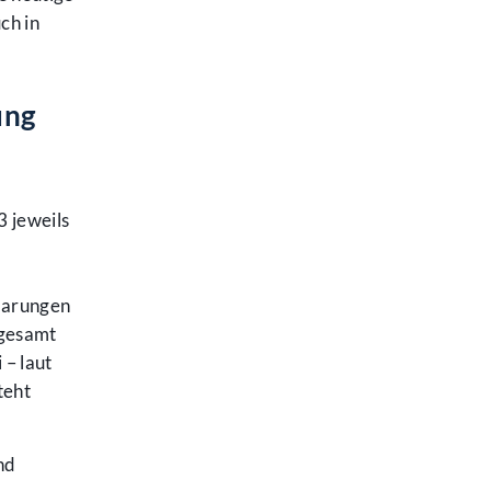
ch in
ung
3 jeweils
barungen
sgesamt
 – laut
teht
nd