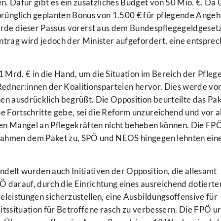
n. Dafür gibt es ein zusätzliches Budget von 50 Mio. €. Da
rünglich geplanten Bonus von 1.500 € für pflegende Angeh
rde dieser Passus vorerst aus dem Bundespflegegeldgeset
ntrag wird jedoch der Minister aufgefordert, eine entspre
Mrd. € in die Hand, um die Situation im Bereich der Pfleg
 Redner:innen der Koalitionsparteien hervor. Dies werde vo
en ausdrücklich begrüßt. Die Opposition beurteilte das Pa
ne Fortschritte gebe, sei die Reform unzureichend und vor a
den Mangel an Pflegekräften nicht beheben können. Die FP
nahmen dem Paket zu, SPÖ und NEOS hingegen lehnten ein
delt wurden auch Initiativen der Opposition, die allesamt
 darauf, durch die Einrichtung eines ausreichend dotierte
eleistungen sicherzustellen, eine Ausbildungsoffensive für
itssituation für Betroffene rasch zu verbessern. Die FPÖ u