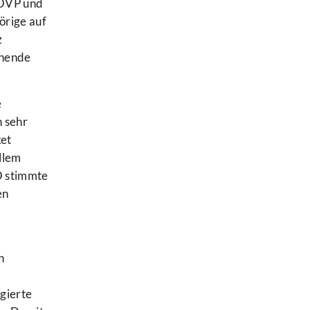
 ÖVP und
örige auf
z
chende
e
n sehr
ket
llem
Ö stimmte
en
n
rgierte