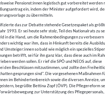
lsweise Pensionst:innen legistisch gut vorbereitet werden 
eßungsantrag ein, indem der Minister aufgefordert wird, d
erungsvorlage zu übermitteln.
fizierte das zur Debatte stehende Gesetzespaket als größ
hr 1993. Er sei heute sehr stolz, Teil des Nationalrats zu se
eld in die Hand, um die Rahmenbedingungen zu verbessern 
ders wichtig war ihm, dass in Hinkunft bereits die Ausbild
d Umsteiger:innen so bald wie möglich ein spezielles Stip
ungen betrifft, sei für ihn ganz klar, dass diese auch im R
ieben werden sollen. Er rief die SPÖ und NEOS auf, diese
 den Beschlüssen mitzustimmen, und zollte den Freiheitli
 Schatten gesprungen sind". Die vorgesehenen Maßnahmen f
nnen im Behindertenbereich sowie die diversen Anreize, u
eistern, begrüßte Bettina Zopf (ÖVP). Die Pflegereform sei
 Vorwärtsbewegung zur Unterstützung des Pflegepersonals,