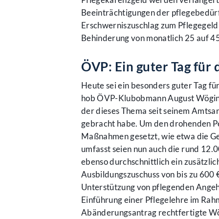
Beeinträchtigungen der pflegebedürf
Erschwerniszuschlag zum Pflegegeld 
Behinderung von monatlich 25 auf 45
ÖVP: Ein guter Tag für 
Heute sei ein besonders guter Tag für
hob ÖVP-Klubobmann August Wöginger
der dieses Thema seit seinem Amtsant
gebracht habe. Um den drohenden Pe
Maßnahmen gesetzt, wie etwa die Ge
umfasst seien nun auch die rund 12.
ebenso durchschnittlich ein zusätzl
Ausbildungszuschuss von bis zu 600 
Unterstützung von pflegenden Angeh
Einführung einer Pflegelehre im Rah
Abänderungsantrag rechtfertigte Wö