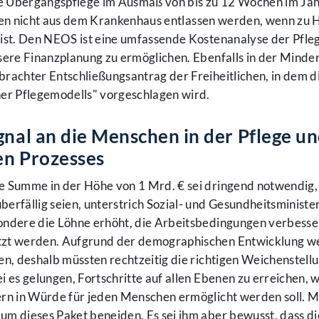
e Übergangspflege im Ausmaß von bis zu 12 Wochen im Jah
:innen nicht aus dem Krankenhaus entlassen werden, wenn zu
ist. Den NEOS ist eine umfassende Kostenanalyse der Pfleg
sere Finanzplanung zu ermöglichen. Ebenfalls in der Minde
rachter Entschließungsantrag der Freiheitlichen, in dem d
r Pflegemodells" vorgeschlagen wird.
gnal an die Menschen in der Pflege u
en Prozesses
e Summe in der Höhe von 1 Mrd. € sei dringend notwendig,
erfällig seien, unterstrich Sozial- und Gesundheitsministe
ondere die Löhne erhöht, die Arbeitsbedingungen verbesse
tzt werden. Aufgrund der demographischen Entwicklung w
en, deshalb müssten rechtzeitig die richtigen Weichenstell
i es gelungen, Fortschritte auf allen Ebenen zu erreichen, 
ern in Würde für jeden Menschen ermöglicht werden soll. 
m dieses Paket beneiden. Es sei ihm aber bewusst, dass di