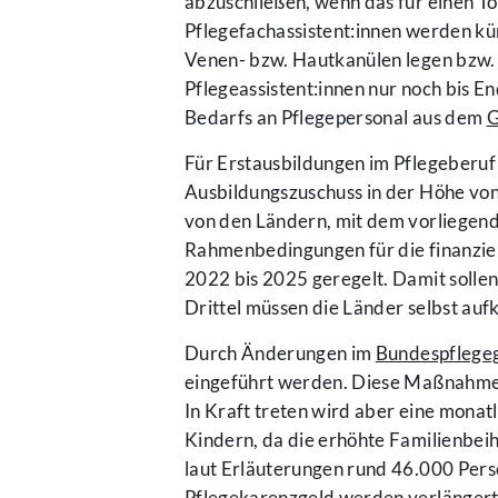
abzuschließen, wenn das für einen To
Pflegefachassistent:innen werden kü
Venen- bzw. Hautkanülen legen bzw.
Pflegeassistent:innen nur noch bis E
Bedarfs an Pflegepersonal aus dem
G
Für Erstausbildungen im Pflegeberuf
Ausbildungszuschuss in der Höhe von 
von den Ländern, mit dem vorliegen
Rahmenbedingungen für die finanziel
2022 bis 2025 geregelt. Damit sollen
Drittel müssen die Länder selbst au
Durch Änderungen im
Bundespflege
eingeführt werden. Diese Maßnahm
In Kraft treten wird aber eine monat
Kindern, da die erhöhte Familienbeih
laut Erläuterungen rund 46.000 Perso
Pflegekarenzgeld werden verlängert