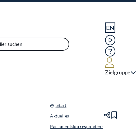
Sprache En
Mediathek
Hilfe
Benutze
Zielgruppe
Start
Aktuelles
Teile
Lesez
Parlamentskorrespondenz