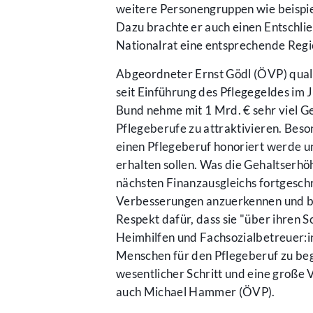
weitere Personengruppen wie beispie
Dazu brachte er auch einen Entschli
Nationalrat eine entsprechende Regi
Abgeordneter Ernst Gödl (ÖVP) quali
seit Einführung des Pflegegeldes im Ja
Bund nehme mit 1 Mrd. € sehr viel G
Pflegeberufe zu attraktivieren. Beson
einen Pflegeberuf honoriert werde un
erhalten sollen. Was die Gehaltserhöh
nächsten Finanzausgleichs fortgeschr
Verbesserungen anzuerkennen und bei
Respekt dafür, dass sie "über ihren
Heimhilfen und Fachsozialbetreuer:i
Menschen für den Pflegeberuf zu beg
wesentlicher Schritt und eine große
auch Michael Hammer (ÖVP).