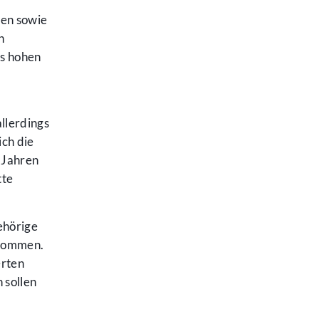
hen sowie
h
es hohen
llerdings
ich die
 Jahren
tte
ehörige
enommen.
erten
 sollen