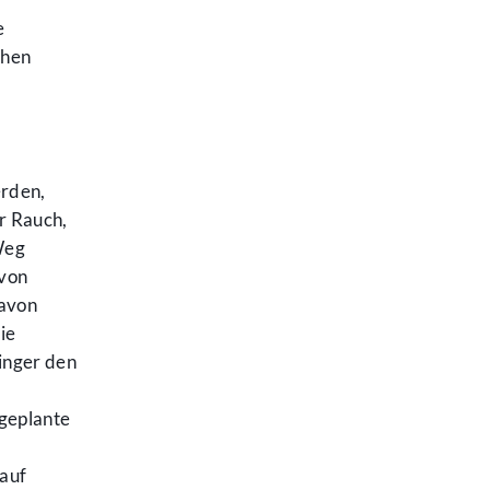
e
chen
erden,
r Rauch,
Weg
 von
Davon
ie
inger den
geplante
auf