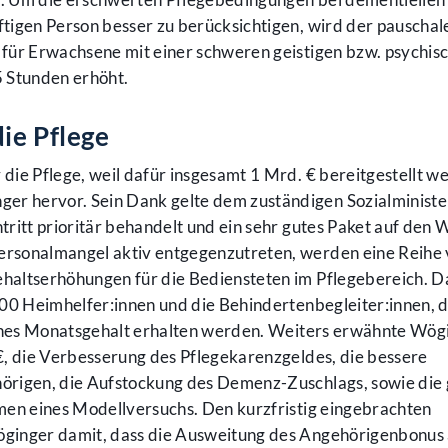
tigen Person besser zu berücksichtigen, wird der pauschal
für Erwachsene mit einer schweren geistigen bzw. psychis
 Stunden erhöht.
die Pflege
 die Pflege, weil dafür insgesamt 1 Mrd. € bereitgestellt w
 hervor. Sein Dank gelte dem zuständigen Sozialministe
ritt prioritär behandelt und ein sehr gutes Paket auf den 
rsonalmangel aktiv entgegenzutreten, werden eine Reihe
haltserhöhungen für die Bediensteten im Pflegebereich. 
000 Heimhelfer:innen und die Behindertenbegleiter:innen, d
iches Monatsgehalt erhalten werden. Weiters erwähnte Wög
€, die Verbesserung des Pflegekarenzgeldes, die bessere
örigen, die Aufstockung des Demenz-Zuschlags, sowie die 
men eines Modellversuchs. Den kurzfristig eingebrachten
ginger damit, dass die Ausweitung des Angehörigenbonus 