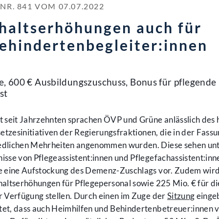
. 841 VOM 07.07.2022
haltserhöhungen auch für
ehindertenbegleiter:innen
e, 600 € Ausbildungszuschuss, Bonus für pflegende
st
 seit Jahrzehnten sprachen ÖVP und Grüne anlässlich des 
etzesinitiativen der Regierungsfraktionen, die in der Fass
edlichen Mehrheiten angenommen wurden. Diese sehen un
sse von Pflegeassistent:innen und Pflegefachassistent:inn
e eine Aufstockung des Demenz-Zuschlags vor. Zudem wird
altserhöhungen für Pflegepersonal sowie 225 Mio. € für di
 Verfügung stellen. Durch einen im Zuge der
Sitzung
einge
et, dass auch Heimhilfen und Behindertenbetreuer:innen 