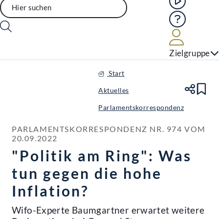
Hilfe
Benutze
Zielgruppe
Start
Aktuelles
Te
Le
Parlamentskorrespondenz
PARLAMENTSKORRESPONDENZ NR. 974 VOM 
20.09.2022
"Politik am Ring": Was
tun gegen die hohe
Inflation?
Wifo-Experte Baumgartner erwartet weitere