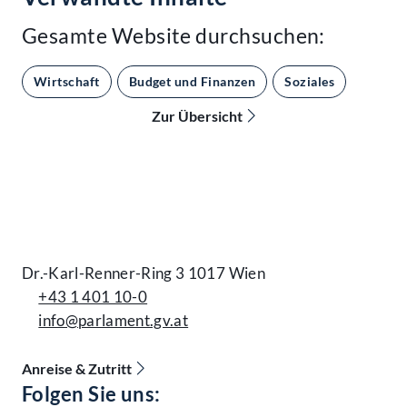
Gesamte Website durchsuchen:
Wirtschaft
Budget und Finanzen
Soziales
Zur Übersicht
Kontakt
Dr.-Karl-Renner-Ring 3 1017 Wien
+43 1 401 10-0
info@parlament.gv.at
Anreise & Zutritt
Accessibility Menu anzeigen
Folgen Sie uns: