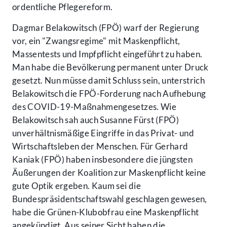
ordentliche Pflegereform.
Dagmar Belakowitsch (FPÖ) warf der Regierung
vor, ein "Zwangsregime" mit Maskenpflicht,
Massentests und Impfpflicht eingeführt zu haben.
Man habe die Bevölkerung permanent unter Druck
gesetzt. Nun müsse damit Schluss sein, unterstrich
Belakowitsch die FPÖ-Forderung nach Aufhebung
des COVID-19-Maßnahmengesetzes. Wie
Belakowitsch sah auch Susanne Fürst (FPÖ)
unverhältnismäßige Eingriffe in das Privat- und
Wirtschaftsleben der Menschen. Für Gerhard
Kaniak (FPÖ) haben insbesondere die jüngsten
Äußerungen der Koalition zur Maskenpflicht keine
gute Optik ergeben. Kaum sei die
Bundespräsidentschaftswahl geschlagen gewesen,
habe die Grünen-Klubobfrau eine Maskenpflicht
angekündigt. Aus seiner Sicht haben die