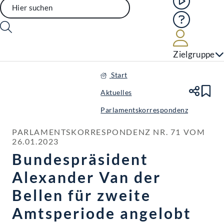
Hilfe
Benutze
Zielgruppe
Start
Aktuelles
Te
Le
Parlamentskorrespondenz
PARLAMENTSKORRESPONDENZ NR. 71 VOM 
26.01.2023
Bundespräsident
Alexander Van der
Bellen für zweite
Amtsperiode angelobt