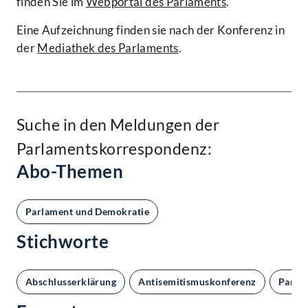
finden Sie im
Webportal des Parlaments
.
Eine Aufzeichnung finden sie nach der Konferenz in
der
Mediathek des Parlaments
.
Suche in den Meldungen der
Parlamentskorrespondenz:
Abo-Themen
Parlament und Demokratie
Stichworte
Abschlusserklärung
Antisemitismuskonferenz
Parla