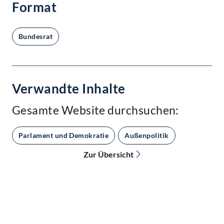
Format
Bundesrat
Verwandte Inhalte
Gesamte Website durchsuchen:
Parlament und Demokratie
Außenpolitik
Zur Übersicht
Kontakt