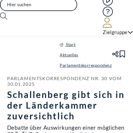
Hilfe
Benutze
Zielgruppe
Start
Aktuelles
Te
Le
Parlamentskorrespondenz
PARLAMENTSKORRESPONDENZ NR. 30 VOM 
30.01.2025
Schallenberg gibt sich in
der Länderkammer
zuversichtlich
Debatte über Auswirkungen einer möglichen