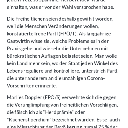
einhalten, was er vor der Wahl versprochen habe.
Die Freiheitlichen seien deshalb gewählt worden,
weil die Menschen Veränderungen wollen,
konstatierte Irene Partl (FPÖ/T). Als langjährige
Gastwirtin wisse sie, welche Probleme es in der
Praxis gebe und wie sehr die Unternehmen mit
bürokratischen Auflagen belastet seien. Man wolle
kein Land mehr sein, wo der Staat jeden Winkel des
Lebens reguliere und kontrolliere, unterstrich Partl,
die unter anderem an die unzähligen Corona-
Vorschriften erinnerte.
Marlies Doppler (FPÖ/S) verwehrte sich die gegen
die Verunglimpfung von freiheitlichen Vorschlägen,
die fälschlich als "Herdprämie" oder
"Küchenstipendium" bezeichnet würden. Es sei auch
eine Missachtung der Bevölkerung, zumal 75 % der