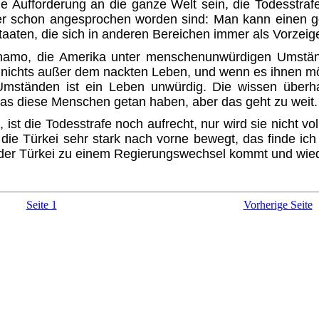
ine Aufforderung an die ganze Welt sein, die Todesstr
hier schon angesprochen worden sind: Man kann einen 
ten, die sich in anderen Bereichen immer als Vor­zeige
namo, die Amerika unter men­schenunwürdigen Umständ
nichts außer dem nackten Leben, und wenn es ihnen mögl
Umständen ist ein Leben unwürdig. Die wissen überhau
 was diese Menschen getan haben, aber das geht zu weit.
at, ist die Todesstrafe noch auf­recht, nur wird sie nicht 
 die Türkei sehr stark nach vorne be­wegt, das finde ic
s in der Türkei zu einem Regierungswechsel kommt und w
Seite 1
Vorherige Seite