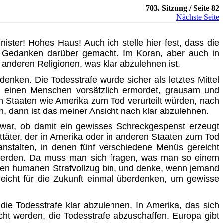
703. Sitzung / Seite 82
Nächste Seite
inister! Hohes Haus! Auch ich stelle hier fest, dass die
ine Gedanken darüber gemacht. Im Koran, aber auch in
 anderen Religionen, was klar abzulehnen ist.
nken. Die Todesstrafe wurde sicher als letztes Mittel
iel einen Menschen vorsätzlich ermordet, grausam und
 in Staaten wie Amerika zum Tod verurteilt würden, nach
n, dann ist das meiner Ansicht nach klar abzulehnen.
e war, ob damit ein gewisses Schreckgespenst erzeugt
lttäter, der in Amerika oder in anderen Staaten zum Tod
afanstalten, in denen fünf verschiedene Menüs gereicht
elt werden. Da muss man sich fragen, was man so einem
n den humanen Strafvollzug bin, und denke, wenn jemand
lleicht für die Zukunft einmal überdenken, um gewisse
st die Todesstrafe klar abzulehnen. In Amerika, das sich
acht werden, die Todesstrafe abzuschaffen. Europa gibt