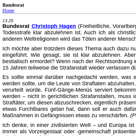
Bundesrat
Home
13.25
Bundesrat
Christoph Hagen
(Freiheitliche, Vorarlb
Todes­strafe klar abzulehnen ist. Auch ich als chri
anderen Welt­religionen wird das Töten anderer Mensch
Ich möchte aber trotzdem dieses Thema auch dazu nutz
einge­führt. Wie gesagt, sie ist klar abzulehnen. A
bestialisch ermor­det? Wenn nach der Rechtsordnung in 
15 Jahren teilweise die Strafanstalt wieder verlassen 
Es sollte einmal darüber nachgedacht werden, was ei
werden sollte, um die Leute von Straftaten abzuhalten. 
verurteilt würde, Fünf-Gänge-Menüs serviert bekommt. 
werden – nicht in ge­richtlichen Strafanstalten, mus
Straftäter, um diesen abzu­schrecken, eigentlich präs
etwas Furchtbares getan hat, dann soll er auch dafür
Maßnahmen in Gefängnissen etwas zu verschärfen.
(P
Ich denke, in einer zivilisierten Welt – und Europa ist
immer als Vorzeigestaat oder -gemeinschaft präsentier