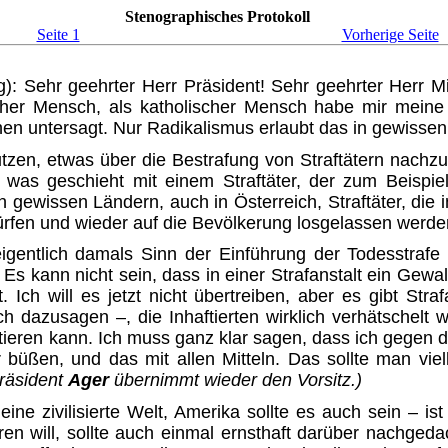
Stenographisches Protokoll
Seite 1
Vorherige Seite
erg): Sehr geehrter Herr Präsident! Sehr geehrter Herr M
stlicher Mensch, als katholischer Mensch habe mir me
en untersagt. Nur Radikalismus erlaubt das in gewissen
en, etwas über die Bestrafung von Straftätern nachzude
ber was geschieht mit einem Straftäter, der zum Beisp
gewissen Ländern, auch in Österreich, Straf­täter, die
dürfen und wieder auf die Bevölkerung losgelassen werde
gentlich damals Sinn der Einfüh­rung der Todesstraf
Es kann nicht sein, dass in einer Straf­anstalt ein Gewa
Ich will es jetzt nicht übertreiben, aber es gibt Str
s ich dazusagen –, die Inhaftierten wirklich verhätsch
entieren kann. Ich muss ganz klar sagen, dass ich gege
 büßen, und das mit allen Mitteln. Das sollte man vie
räsident
Ager
übernimmt wieder den Vorsitz.)
 eine zivilisierte Welt, Amerika sollte es auch sein – i
en will, sollte auch einmal ernsthaft darüber nachged