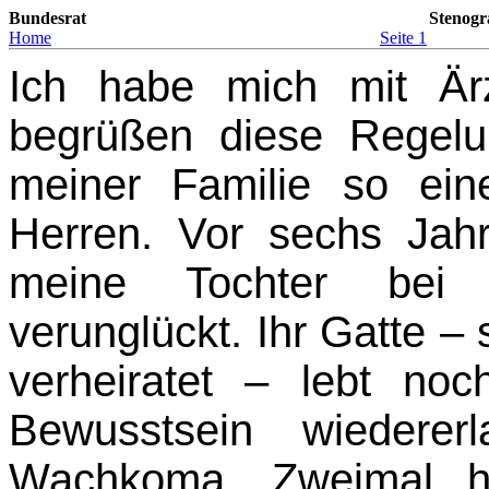
Bundesrat
Stenogr
Home
Seite 1
Ich habe mich mit Ärz
begrüßen diese Regelun
meiner Familie so ei
Herren. Vor sechs Jah­
meine Tochter bei e
verunglückt. Ihr Gatte –
verheiratet – lebt no
Bewusstsein wiederer
Wachkoma. Zweimal ha