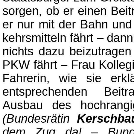
sorgen, ob er einen Bei­t
er nur mit der Bahn und 
kehrsmitteln fährt – dan
nichts dazu beizutragen
PKW fährt – Frau Kolle
Fahrerin, wie sie erk
entsprechenden Beitr
Ausbau des hochrangig
(Bundesrätin
Kerschba
dem Zug da!
–
Bun