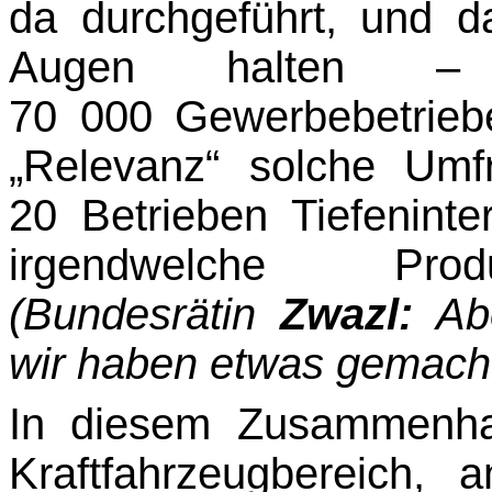
da durchgeführt, und 
Augen halten
70 000 Gewerbebetrieb
„Relevanz“ solche Um
20 Betrieben Tiefenint
irgend­welche Prod
(Bundesrätin
Zwazl:
Abe
wir haben etwas gemach
In diesem Zusammenha
Kraftfahrzeugbereich, a