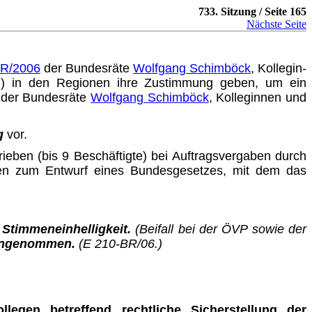
733. Sitzung / Seite 165
Nächste Seite
BR/2006
der Bundesräte
Wolfgang Schimböck
, Kollegin­
KMU) in den Regionen ihre Zustimmung geben, um ein
der Bundesräte
Wolfgang Schimböck
, Kolleginnen und
g
vor.
rieben (bis 9 Beschäftigte) bei Auftragsvergaben durch
ngen zum Entwurf eines
Bundesgesetz
es, mit dem das
t
Stimmeneinhelligkeit.
(Beifall bei der ÖVP sowie der
ngenommen.
(E 210-BR/06.)
llegen betreffend rechtliche Sicherstellung der