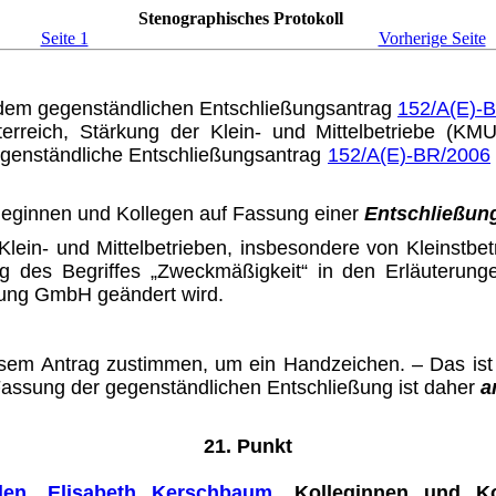
Stenographisches Protokoll
Seite 1
Vorherige Seite
 dem gegenständlichen Ent­schließungsantrag
152/A(E)-
sterreich, Stärkung der Klein- und Mittelbetriebe (
genständliche Entschließungsantrag
152/A(E)-BR/2006
leginnen und Kollegen auf Fas­sung einer
Entschließun
lein- und Mittelbetrieben, insbe­sondere von Kleinstbet
ng des Begriffes „Zweckmäßigkeit“ in den Erläuteru
fung GmbH geändert wird.
iesem Antrag zustimmen, um ein Handzeichen. – Das is
assung der gegenständlichen Ent­schließung ist daher
a
21. Punkt
den
,
Elisabeth Kerschbaum
, Kolle­ginnen und Ko