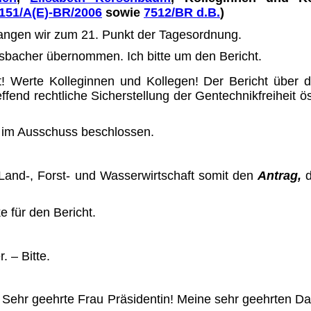
151/A(E)-BR/2006
sowie
7512/BR d.B.
)
ngen wir zum 21. Punkt der Tagesordnung.
osbacher übernommen. Ich bitte um den Bericht.
! Werte Kolleginnen und Kolle­gen! Der Bericht über
fend rechtliche Sicherstellung der Gen­technikfreiheit öst
 im Ausschuss beschlossen.
 Land-, Forst- und Wasserwirt­schaft somit den
Antrag,
d
e für den Bericht.
. – Bitte.
: Sehr geehrte Frau Präsidentin! Meine sehr geehrten