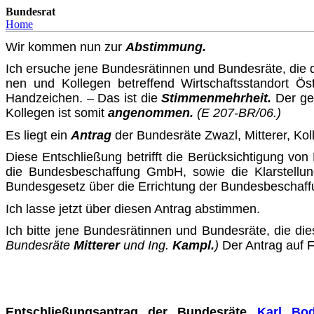
Bundesrat
Home
Wir kommen nun zur
Abstimmung
.
Ich ersuche jene Bundesrätinnen und Bundesräte, die
nen und Kollegen betreffend Wirtschaftsstandort Ö
Handzeichen. – Das ist die
Stimmenmehrheit.
Der ge
Kollegen ist somit
an­genommen.
(E 207-BR/06.)
Es liegt ein
Antrag
der Bundesräte Zwazl, Mitterer, Kol
Diese Entschließung betrifft die
Berücksichtigung von K
die Bun­desbeschaffung GmbH, sowie die Klarstellu
Bundesgesetz
über die Errichtung der Bundesbeschaf
Ich lasse jetzt über diesen Antrag abstimmen.
Ich bitte jene Bundesrätinnen und Bundesräte, die d
Bundes­räte
Mitterer
und Ing.
Kampl.
)
Der Antrag auf F
Entschließungsantrag der Bundesräte
Karl Bo