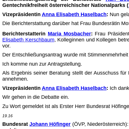
Gentechnikfreiheit österreichischer Nationalparks (
Vizepräsidentin
Anna Elisabeth Haselbach
:
Nun gela
Die Berichterstattung darüber hat Frau Bundesrätin M
Berichterstatterin
Maria Mosbacher
:
Frau Präsident
Elisabeth Kerschbaum
, Kolleginnen und Kollegen betref
vor.
Der Entschließungsantrag wurde mit Stimmenmehrheit
Ich komme nun zur Antragstellung.
Als Ergebnis seiner Beratung stellt der Ausschuss für
an­nehmen.
Vizepräsidentin
Anna Elisabeth Haselbach
:
Ich dank
Wir gehen in die Debatte ein.
Zu Wort gemeldet ist als Erster Herr Bundesrat Höfinger
19.16
Bundesrat
Johann Höfinger
(ÖVP, Niederösterreich)