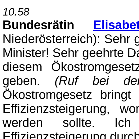
10.58
Bundesrätin
Elisab
Niederösterreich)
: Sehr 
Minister! Sehr geehrte 
diesem Öko­stromgese
geben.
(Ruf bei d
Ökostromgesetz bringt
Effizienzsteigerung, w
werden sollte. Ic
Effizienzsteigerung dur