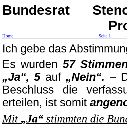
Bundesrat
Sten
Pr
Home
Seite 1
Ich gebe das Abstimmun
Es wurden
57 Stimme
„Ja“
,
5
auf
„Nein“
.
– D
Beschluss die verfas
erteilen, ist somit
angen
Mit
„Ja“
stimmten die Bun