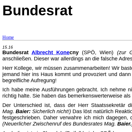
Bundesrat
Home
15.16
Bundesrat
Albrecht Kone
c
ny
(SPÖ, Wien)
(zur 
anschließen. Die­ser war allerdings an die falsche Adres
Herr Kollege, wir müssen zusammenarbeiten! Wir baste
je­mand hier ins Haus kommt und provoziert und dann 
begreifliche Aufregung!
Ich habe meine Ausführungen gebracht. Ich nehme nic
richtig halte. Sie haben das bemerkenswerterweise als 
Der Unterschied ist, dass der Herr Staatssekretär d
Mag
.
Baier:
Sicherlich nicht!)
Das löst natürlich Reakti
festgeschrieben. Daher verwahre ich mich dagegen, da
(Neuerlicher Zwischenruf des Bundesrates Mag
.
Baier.