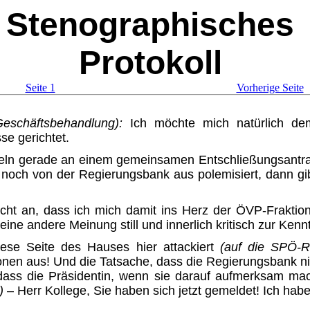
Stenographisches
Protokoll
Seite 1
Vorherige Seite
Geschäftsbehandlung)
:
Ich möchte mich natürlich dem 
se gerichtet.
ln gerade an einem gemeinsa­men Entschließungsantrag. 
noch von der Regierungsbank aus polemisiert, dann gib
ht an, dass ich mich damit ins Herz der ÖVP-Fraktion
eine andere Meinung still und innerlich kritisch zur Ke
iese Seite des Hauses hier atta­ckiert
(auf die SPÖ-R
onen aus! Und die Tatsache, dass die Regie­rungsbank nic
ss die Präsidentin, wenn sie darauf aufmerksam macht
)
–
Herr Kollege, Sie haben sich jetzt gemeldet! Ich hab