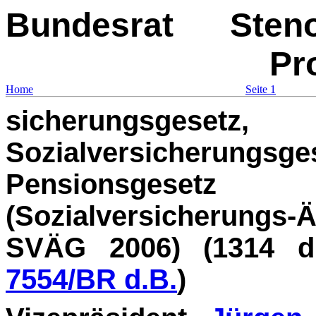
Bundesrat
Sten
Pr
Home
Seite 1
sicherungsges
Sozialversicherungsg
Pensionsgeset
(Sozialversicherung
SVÄG 2006) (1314 d
7554/BR d.B.
)