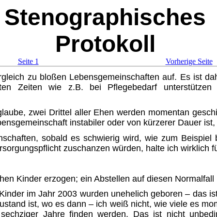
Stenographisches
Protokoll
Seite 1
Vorherige Seite
rgleich zu bloßen Lebensgemein­schaften auf. Es ist d
en Zeiten wie z.B. bei Pflegebedarf unter­stützen 
 glaube, zwei Drittel aller Ehen werden momentan gesch
ensgemeinschaft instabiler oder von kürzerer Dauer ist, 
nschaften, sobald es schwierig wird, wie zum Beispie
sorgungspflicht zuschanzen würden, hal­te ich wirklich f
en Kinder erzogen; ein Abstel­len auf diesen Normalfall 
Kinder im Jahr 2003 wurden un­ehelich geboren – das ist
ustand ist, wo es dann – ich weiß nicht, wie viele es mom
 sechziger Jahre finden werden. Das ist nicht unbedin