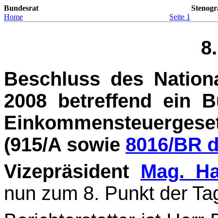
Bundesrat
Stenogr
Home
Seite 1
8
Beschluss des Nation
2008 betreffend ein 
Einkommensteuerges
(915/A sowie
8016/BR d
Vizepräsident
Mag. H
nun zum 8. Punkt der Ta