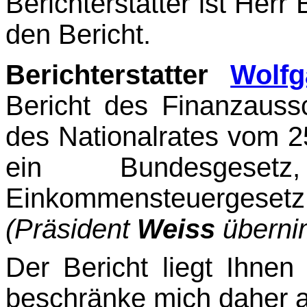
Berichterstatter ist Herr
den Bericht.
Berichterstatter
Wolf
Bericht des Finanzaus
des Nationalrates vom 2
ein Bundes­ge
Einkommensteuerges
(Präsident
Weiss
übernim
Der Bericht liegt Ihnen 
beschränke mich daher au