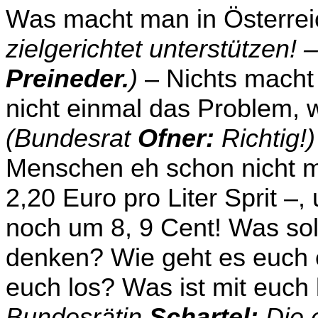
Was macht man in Österre
zielgerichtet unterstützen!
Preineder.
)
–
Nichts macht
nicht einmal das Problem, 
(Bun­desrat
Ofner:
Richtig!
Menschen eh schon nicht 
2,20 Euro pro Liter Sprit –
noch um 8, 9 Cent! Was sol
denken? Wie geht es euch e
euch los? Was ist mit euch
Bundesrätin
Schartel:
Die e