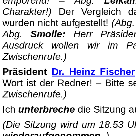
empörend! – Abg.
Leikam
Charakter!)
Der Vergleich da
wurden nicht aufgestellt!
(Abg
Abg.
Smolle:
Herr Präsiden
Ausdruck wollen wir im Par
Zwischenrufe.)
Präsident
Dr. Heinz Fischer
Wort ist der Redner! – Bitte s
Zwischenrufe.)
Ich
unterbreche
die Sitzung a
(Die Sitzung wird um 18.53 
wiederaufgenommen.
)