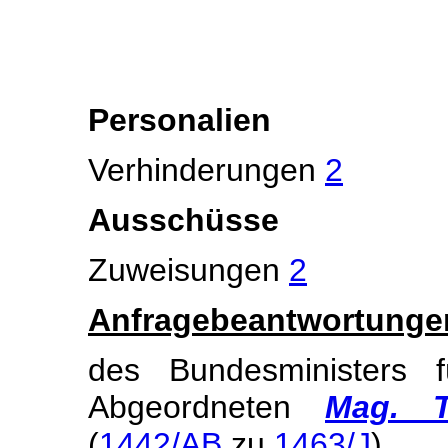
Personalien
Verhinderungen
2
Ausschüsse
Zuweisungen
2
Anfragebeantwortunge
des Bundesministers 
Abgeordneten
Mag. Te
(
1442/AB
zu
1463/J
)