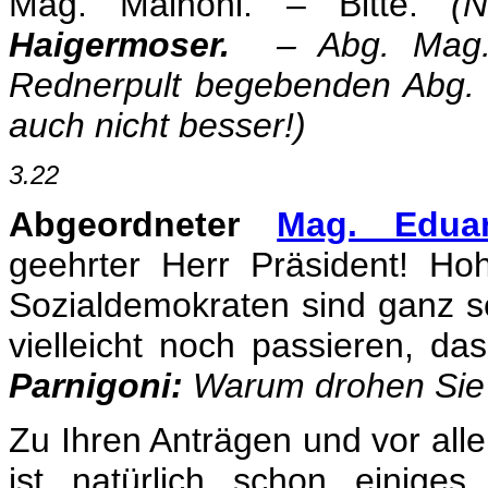
Mag. Mainoni. – Bitte.
(N
Haigermoser.
– Abg. Ma
Rednerpult begebenden Abg. 
auch nicht besser!)
3.22
Abgeordneter
Mag. Edua
geehrter Herr Präsident! H
Sozialdemokraten sind ganz s
vielleicht noch passieren, d
Parnigoni:
Warum drohen Sie 
Zu Ihren Anträgen und vor al
ist natürlich schon einige