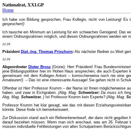
Nationalrat, XXI.GP
Home
Ich habe von Bildung gesprochen, Frau Kollegin, nicht von Leistung! Es
gesprochen!)
Ich tausche ein Minimum an Leistung für ein schwaches Genügend: Das war fr
einem Ordnungsrahmen möglich, und diesen Ordnungsrahmen werden wir mit 
12.26
Präsident
Dipl.-Ing. Thomas Prinzhorn
:
Als nächster Redner zu Wort geme
12.26
Abgeordneter
Dieter Brosz
(Grüne): Herr Präsident! Frau Bundesministeri
jene Bildungspolitiker hier im Hohen Haus ansprechen, die auch Experten k
gemeinsam mit dem Kollegen Antoni – komischerweise noch nie eine ge
Amateuren!)
– Das ist eine interessante Aussage! Sie gehen nicht in Schule
Offenbar ist Herr Professor Krumm – der Name ist Ihnen möglicherweise a
haben, und zwar in Eichgraben.
(Abg. Mag.
Schweitzer:
Da muss ich hing
Abg. Mag.
Schweitzer.
)
Ist Professor Krumm kein Experte?
(Abg. Mag.
Sc
Professor Krumm hat klar gesagt, wie das mit diesen Erziehungsvereinbaru
könnte. Diese finde ich bemerkenswert.
Zur Diskussion stand auch ein Referentenentwurf, der dann nicht gegolten 
darauf beziehen müssen. Wenn man sich anschaut, was am 26. Februar im M
müssen individuelle Fehlleistungen von allen Schulpartnern Berücksichtigun