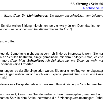
62. Sitzung / Seite 66
Nächste Seite
rt hätten.
(Abg. Dr.
Lichtenberger:
Sie haben ausschließlich von Leistung
 Schüler wollen Bildung mitnehmen, so viel wie möglich. Doch das ist nur in
 bei den Freiheitlichen und bei Abgeordneten der ÖVP.)
n. – Bitte.
olgende Bemerkung nicht auslassen: Ich finde es interessant, wenn Sie nur
nen an Schulen bestritten, einige gemeinsam mit dem Kollegen Amon, etliche
kommen.
(Abg. Mag.
Schweitzer:
Ich diskutiere nur mit Experten, nicht mit
 offenbar keine Experten.
nstaltungen, zu der Sie eingeladen waren, Sie aber einen Tag vorher abgesagt
hren Augen wahrscheinlich auch kein Experte.
(Neuerlicher Zwischenruf des
ntnis!
interessante Beispiele gebracht, wie man Konfliktlösung in Schulen machen
ntwurf vorliegt, kann man über denselben schwer hinweggehen, man wird sich
anten Satz in dem Artikel betreffend die Erziehungsvereinbarungen: Dabei