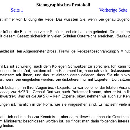
Stenographisches Protokoll
Seite 1
Vorherige Seite
 ist immer von Bildung die Rede. Das wüssten Sie, wenn Sie genau zugehö
üher die Einstellung vieler Schüler, und die hat sich geändert. Die meisten
diesem Gesetz sicherlich in vielen Schulen Österreichs erreichen.
(Beifall
ldet ist Herr Abgeordneter Brosz. Freiwillige Redezeitbeschränkung: 9 Minute
n! Es ist schwierig, nach dem Kollegen Schweitzer zu sprechen. Ich kann f
ennen. In der Zeit, seitdem ich im Parlament bin, habe ich viele Diskussio
meinsam mit Ihnen, und das ist einfach daran gelegen, dass Sie nie hin
n, wenn Sie eingeladen werden, Sie diskutieren nur mit Experten. Dort sitzen
uch bekannt – in Ihren Augen
kein
Experte. Er war bei einer der letzten Vera
ehen, zur AKS!)
– Genau! Dort war auch Professor Krumm, aber er ist in I
hweitzer:
Was ist die AKS?)
– Kein Experte, okay, nehmen wir auch zur Ken
ngen ist, nämlich in der Form, wie sie vorgesehen sind. Er hat sehr viele 
hat – ich nehme das zur Kenntnis –, aber da mittlerweile schon ein Gesetze
inisterrat beschlossen worden ist, so findet man darin folgenden interess
g finden.