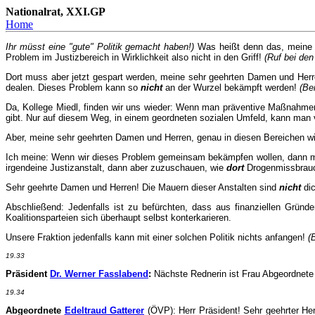
Nationalrat, XXI.GP
Home
Ihr müsst eine "gute" Politik gemacht haben!)
Was heißt denn das, meine
Problem im Justizbereich in Wirklichkeit also nicht in den Griff!
(Ruf bei den 
Dort muss aber jetzt gespart werden, meine sehr geehrten Damen und Herr
dealen. Dieses Problem kann so
nicht
an der Wurzel bekämpft werden!
(Be
Da, Kollege Miedl, finden wir uns wieder: Wenn man präventive Maßnahmen 
gibt. Nur auf diesem Weg, in einem geordneten sozialen Umfeld, kann man 
Aber, meine sehr geehrten Damen und Herren, genau in diesen Bereichen wir
Ich meine: Wenn wir dieses Problem gemeinsam bekämpfen wollen, dann müss
irgendeine Justizanstalt, dann aber zuzuschauen, wie
dort
Drogenmissbrauch
Sehr geehrte Damen und Herren! Die Mauern dieser Anstalten sind
nicht
di
Abschließend: Jedenfalls ist zu befürchten, dass aus finanziellen Gründ
Koalitionsparteien sich überhaupt selbst konterkarieren.
Unsere Fraktion jedenfalls kann mit einer solchen Politik nichts anfangen!
(
19.33
Präsident
Dr. Werner Fasslabend
:
Nächste Rednerin ist Frau Abgeordnete G
19.34
Abgeordnete
Edeltraud Gatterer
(ÖVP): Herr Präsident! Sehr geehrter Her