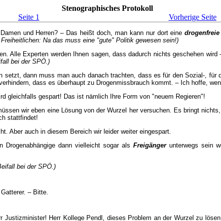
Stenographisches Protokoll
Seite 1
Vorherige Seite
 Damen und Herren? – Das heißt doch, man kann nur dort eine
drogenfreie
Freiheitlichen: Na das muss eine "gute" Politik gewesen sein!)
en. Alle Experten werden Ihnen sagen, dass dadurch nichts geschehen wird
ifall bei der SPÖ.)
setzt, dann muss man auch danach trachten, dass es für den Sozial-, für de
verhindern, dass es überhaupt zu Drogenmissbrauch kommt. – Ich hoffe, weni
d gleichfalls gespart! Das ist nämlich Ihre Form von "neuem Regieren"!
en wir eben eine Lösung von der Wurzel her versuchen. Es bringt nichts, jet
 stattfindet!
cht. Aber auch in diesem Bereich wir leider weiter eingespart.
en Drogenabhängige dann vielleicht sogar als
Freigänger
unterwegs sein w
Beifall bei der SPÖ.)
atterer. – Bitte.
r Justizminister! Herr Kollege Pendl, dieses Problem an der Wurzel zu lösen