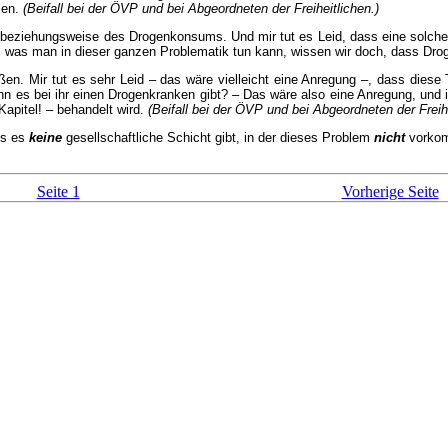
len.
(Beifall bei der ÖVP und bei Abgeordneten der Freiheitlichen.)
beziehungsweise des Drogenkonsums. Und mir tut es Leid, dass eine solche V
e, was man in dieser ganzen Problematik tun kann, wissen wir doch, dass Dro
ßen. Mir tut es sehr Leid – das wäre vielleicht eine Anregung –, dass diese
n es bei ihr einen Drogenkranken gibt? – Das wäre also eine Anregung, und i
Kapitel! – behandelt wird.
(Beifall bei der ÖVP und bei Abgeordneten der Freihe
ss es
keine
gesellschaftliche Schicht gibt, in der dieses Problem
nicht
vorko
Seite 1
Vorherige Seite