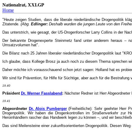
Nationalrat, XXI.GP
Home
"Heute zeigen Studien, dass die liberale niederländische Drogenpolitik klä
Zitatende.
(Abg.
Edlinger:
Deshalb wurden die jungen Leute von den Freihei
Das unterstrich, wie gesagt, der US-Drogenforscher Larry Collins in der 
Der bekannte Drogenexperte Steinmetz fand unter anderem heraus – nach
Umsatzvolumen hat".
Die Bilanz nach 25 Jahren liberaler niederländischer Drogenpolitik laut "KR
Ich glaube, dass Kollege Brosz ja auch noch zu diesem Thema sprechen wird
Daher möchte ich vorausschauend schon jetzt sagen: Holland hat es probiert 
Wir sind für Prävention, für Hilfe für Süchtige, aber auch für die Bestrafu
19.40
Präsident
Dr. Werner Fasslabend
:
Nächster Redner ist Herr Abgeordneter 
19.41
Abgeordneter
Dr. Alois Pumberger
(Freiheitliche): Sehr geehrter Herr 
Drogenpolitik. Wir haben die Drogenkontrollen im Straßenverkehr zur
Heroinhändlern rascher das Handwerk legen zu können –, und wir beschließen
Das sind Meilensteine einer zukunftsorientierten Drogenpolitik. Diesen Weg