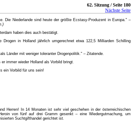
62. Sitzung / Seite 180
Nächste Seite
ebte. Die Niederlande sind heute der größte Ecstasy-Produzent in Europa." –
n.)
terdam haben dies auch bestätigt.
Drogen in Holland jährlich umgerechnet etwa 122,5 Milliarden Schilling
s Länder mit weniger toleranter Drogenpolitik." – Zitatende.
r immer wieder Holland als Vorbild bringt.
 ein Vorbild für uns sein!
und Herren! In 14 Monaten ist sehr viel geschehen in der österreichischen
r Heroin von fünf auf drei Gramm gesenkt – eine Wiedergutmachung, um
ierten Suchtgifthandel gerichtet ist.