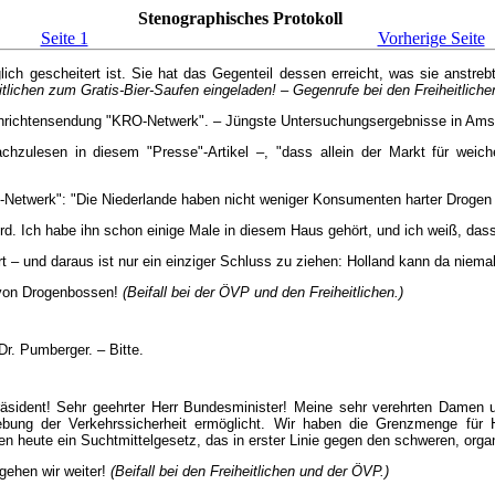
Stenographisches Protokoll
Seite 1
Vorherige Seite
glich gescheitert ist. Sie hat das Gegenteil dessen erreicht, was sie anstr
tlichen zum Gratis-Bier-Saufen eingeladen! – Gegenrufe bei den Freiheitliche
Nachrichtensendung "KRO-Netwerk". – Jüngste Untersuchungsergebnisse in Ams
zulesen in diesem "Presse"-Artikel –, "dass allein der Markt für weiche 
O-Netwerk": "Die Niederlande haben nicht weniger Konsumenten harter Drogen al
. Ich habe ihn schon einige Male in diesem Haus gehört, und ich weiß, dass e
– und daraus ist nur ein einziger Schluss zu ziehen: Holland kann da niemals
ng von Drogenbossen!
(Beifall bei der ÖVP und den Freiheitlichen.)
Dr. Pumberger. – Bitte.
Präsident! Sehr geehrter Herr Bundesminister! Meine sehr verehrten Damen 
 Hebung der Verkehrssicherheit ermöglicht. Wir haben die Grenzmenge fü
 heute ein Suchtmittelgesetz, das in erster Linie gegen den schweren, organis
 gehen wir weiter!
(Beifall bei den Freiheitlichen und der ÖVP.)