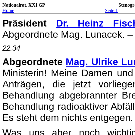
Nationalrat, XXI.GP
Stenogr
Home
Seite 1
Präsident
Dr. Heinz Fisc
Abgeordnete Mag. Lunacek. – B
22.34
Abgeordnete
Mag. Ulrike L
Ministerin! Meine Damen und 
Anträgen, die jetzt vorlieg
Behandlung abgebrannter Bre
Behandlung radioaktiver Abfäll
Es steht dem nichts entgegen,
Was uns aber noch wichtig