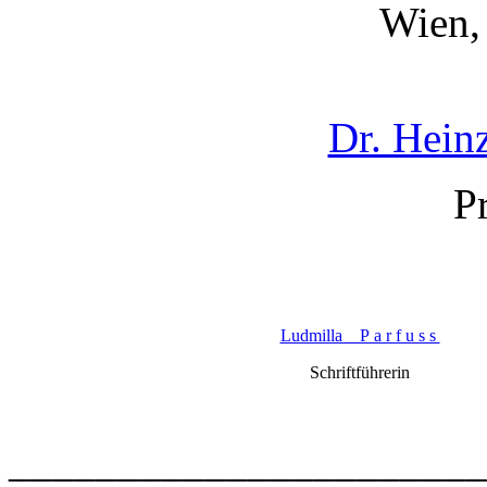
Wien,
Dr. Hein
P
Ludmilla P a r f u s s
Schriftführerin
______________________