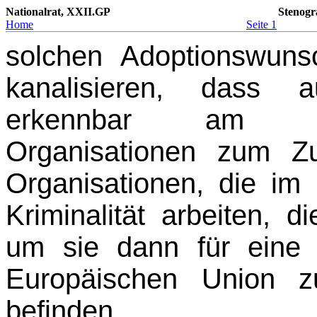
Nationalrat, XXII.GP
Stenogr
Home
Seite 1
solchen Adoptionswun
kanalisieren, dass a
erkennbar am Kin
Organisationen zum Z
Organisationen, die im 
Kriminalität arbei­ten, d
um sie dann für eine 
Europäischen Union z
befinden.