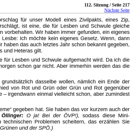
112. Sitzung / Seite 217
Nächste Seite
schlag für unser Modell eines Zivilpakts, eines Zip,
schlägt, ist eine, die für Lesben und Schwule gleiche
ren vorbehalten. Wir haben immer gefunden, ein eigenes
ls Lesbe: Ich möchte kein eigenes Gesetz. Wenn, dann
 wir haben das auch letztes Jahr schon bekannt gegeben,
s und Heteras gilt.
 Ehe für Lesben und Schwule aufgemacht wird. Da ich die
 morgen schon gar nicht. Aber immerhin werden das die
 grundsätzlich dasselbe wollen, nämlich ein Ende der
schied von Rot und Grün oder Grün und Rot gegenüber
de – irgendwann einmal vielleicht schon, aber zumindest
bleme“ gegeben hat. Sie haben das vor kurzem auch der
.
Öllinger:
O ja! Bei der ÖVP!),
sodass diese Mini-
n technischen Problemen scheitern, das erzählen Sie
n Grünen und der SPÖ.)