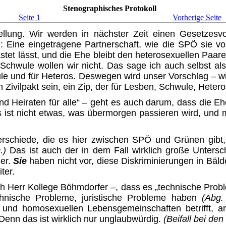
Stenographisches Protokoll
Seite 1
Vorherige Seite
llung. Wir werden in nächster Zeit einen Gesetzesvor
: Eine eingetragene Partnerschaft, wie die SPÖ sie vor
astet lässt, und die Ehe bleibt den heterosexuellen Paa
Schwule wollen wir nicht. Das sage ich auch selbst a
chwule und für Heteros. Deswegen wird unser Vorschlag –
 Zivilpakt sein, ein Zip, der für Lesben, Schwule, Hetero
 und Heiraten für alle“ – geht es auch darum, dass die
as ist nicht etwas, was übermorgen passieren wird, und
terschiede, die es hier zwischen SPÖ und Grünen gibt,
.)
Das ist auch der in dem Fall wirklich große Unter
er.
Sie
haben nicht vor, diese Diskriminie­rungen in Bäl
ter.
uch Herr Kollege Böhmdorfer –, dass es „technische Pro
chnische Probleme, juristische Probleme haben
(Abg
n und homosexuellen Lebensgemeinschaften betrifft, a
enn das ist wirklich nur unglaubwürdig.
(Beifall bei de