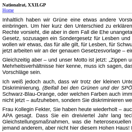
Nationalrat, XXII.GP
Home
Inhaltlich haben wir Grüne eine etwas andere Vorste
einbringen. Um hier kurz den Unterschied zu erklären
Rechte vorsieht, die aber in dem Fall die Ehe unanget
Gesetz, sozusagen ein Sonder­gesetz für Lesben und 
wollen wir etwas, das für alle gilt, für Lesben, für S
jetzt arbeiten wir an der genauen Geset­zesvorlage – ein
Gleichzeitig aber – und unser Motto ist jetzt: „Zippen
Mehr­heitsverhältnisse hier kenne, muss ich sagen, d
Vor­schläge sein.
Ich weiß jedoch auch, dass wir trotz der kleinen Un
Diskrimi­nierung.
(Beifall bei den Grünen und der SPÖ
Schwarz-Blau-Orange, oder welchen Farben auch imm
nicht jetzt – aufzuheben, sondern Sie diskriminieren wei
Frau Kollegin Fekter, Sie haben heute wiederholt – a
APA gesagt. Dass Sie ein dreiviertel Jahr lang te
Gleichstellungs­maßnah­men, was die heterosexuelle
jemand anderem, aber nicht hier diesem Hohen Haus! D