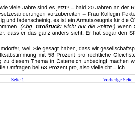
ie viele Jahre sind es jetzt? – bald 20 Jahren an der Reg
setzesänderungen vorzubereiten – Frau Kollegin Fekte
 und fadenscheinig, es ist ein Armuts­zeugnis für die ÖV
ekommen.
(Abg.
Großruck:
Nicht nur die Spitze!)
Wenn Si
r, dass er das ganz anders sieht. Er hat sogar den 
orfer, weil Sie gesagt haben, dass wir gesellschaftspoli
ksabstimmung mit 58 Prozent pro rechtliche Gleichs
g zu diesem Thema in Österreich unbedingt machen würd
ie Umfragen bei 63 Prozent pro, also vielleicht – ich
Seite 1
Vorherige Seite