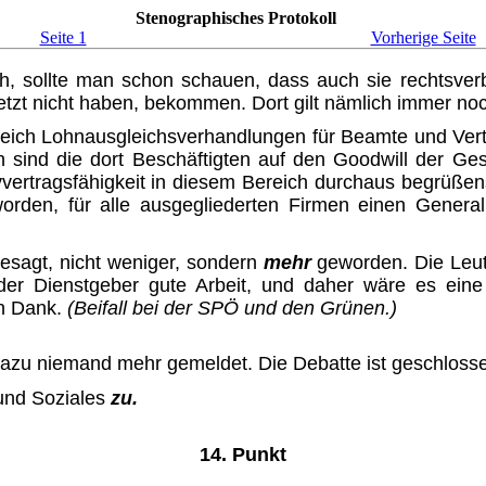
Stenographisches Protokoll
Seite 1
Vorherige Seite
, sollte man schon schauen, dass auch sie rechtsve
jetzt nicht haben, bekommen. Dort gilt nämlich immer n
reich Lohnausgleichsverhandlun­gen für Beamte und Vert
gen sind die dort Beschäftigten auf den Goodwill der G
vertragsfähigkeit in diesem Bereich durchaus begrüßen
orden, für alle ausgegliederten Firmen einen Generalk
esagt, nicht weniger, sondern
mehr
geworden. Die Leute
 der Dienstgeber gute Arbeit, und daher wäre es ein
en Dank.
(Beifall bei der SPÖ und den Grünen.)
dazu niemand mehr gemeldet. Die Debatte ist geschloss
und Soziales
zu.
14. Punkt