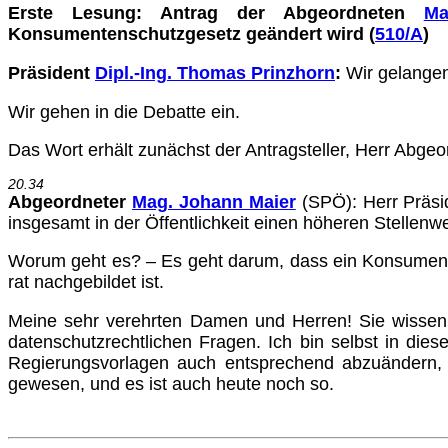
Erste Lesung: Antrag der Abgeordneten
Ma
Konsumentenschutzgesetz geändert wird (
510/A
)
Präsident
Dipl.-Ing. Thomas Prinzhorn
:
Wir gelangen
Wir gehen in die Debatte ein.
Das Wort erhält zunächst der Antragsteller, Herr Abgeo
20.34
Abgeordneter
Mag. Johann Maier
(SPÖ)
: Herr Präs
insgesamt in der Öffentlichkeit einen höheren Stellenwe
Worum geht es? – Es geht darum, dass ein Konsumente
rat nachgebildet ist.
Meine sehr verehrten Damen und Herren! Sie wissen, 
daten­schutzrechtlichen Fragen. Ich bin selbst in die
Regie­rungsvorlagen auch entsprechend abzuändern, 
gewesen, und es ist auch heute noch so.