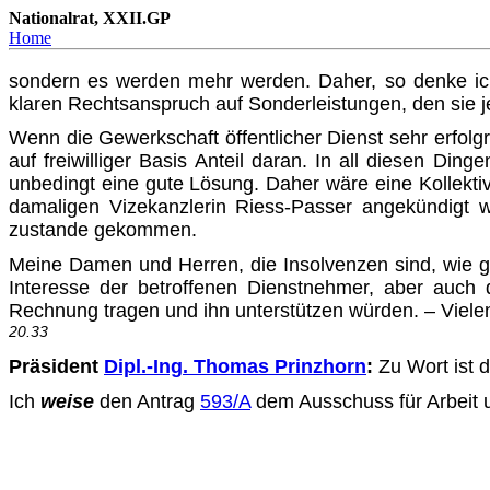
Nationalrat, XXII.GP
Home
sondern es werden mehr werden. Daher, so denke ich
klaren Rechtsanspruch auf Sonderleistungen, den sie 
Wenn die Gewerkschaft öffentlicher Dienst sehr erfolg
auf freiwilliger Basis Anteil daran. In all diesen Din
unbedingt eine gute Lösung. Daher wäre eine Kollektiv
damaligen Vize­kanzlerin Riess-Passer angekündigt w
zustande gekommen.
Meine Damen und Herren, die Insolvenzen sind, wie g
Interesse der betroffenen Dienstnehmer, aber auch
Rechnung tragen und ihn unterstützen würden. – Viel
20.33
Präsident
Dipl.-Ing. Thomas Prinzhorn
:
Zu Wort ist 
Ich
weise
den Antrag
593/A
dem Ausschuss für Arbeit 