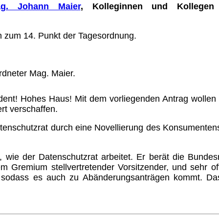
g. Johann Maier
, Kolleginnen und Kollegen
 zum 14. Punkt der Tagesord­nung.
rdneter Mag. Maier.
ident! Hohes Haus! Mit dem vorliegenden Antrag wolle
rt verschaffen.
nschutzrat durch eine Novel­lierung des Konsumenten
wie der Datenschutzrat arbeitet. Er berät die Bundes
sem Gremium stellvertretender Vor­sitzender, und sehr o
sodass es auch zu Abänderungs­anträgen kommt. Das i