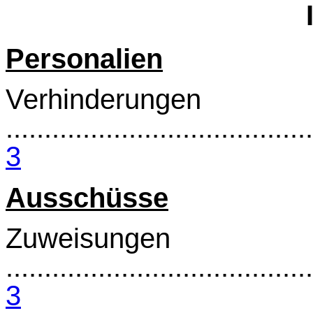
Personalien
Verhinderungen
........................................
3
Ausschüsse
Zuweisungen
........................................
3