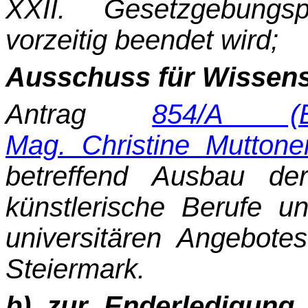
XXII. Gesetzgebungsp
vorzeitig beendet wird;
Ausschuss für Wissens
Antrag
854/A (E
Mag. Christine Muttone
betreffend Ausbau de
künstlerische Berufe u
universitären Angebote
Steiermark.
b) zur Enderledigun