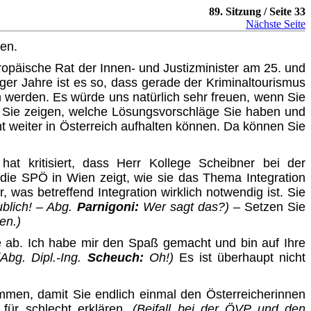
89. Sitzung / Seite 33
Nächste Seite
hen.
ropäische Rat der Innen- und Justizminister am 25. und
ger Jahre ist es so, dass gerade der Kriminaltourismus
werden. Es würde uns natürlich sehr freuen, wenn Sie
 Sie zeigen, welche Lösungsvorschläge Sie haben und
cht weiter in Österreich aufhalten können. Da können Sie
hat kritisiert, dass Herr Kollege Scheibner bei der
 die SPÖ in Wien zeigt, wie sie das Thema Integration
 was betreffend Integration wirklich notwendig ist. Sie
b­lich! – Abg.
Parnigoni:
Wer sagt das?)
–
Setzen Sie
en.)
 ab. Ich habe mir den Spaß gemacht und bin auf Ihre
(Abg. Dipl.-Ing.
Scheuch:
Oh!)
Es ist überhaupt nicht
mmen, damit Sie endlich einmal den Österreicherinnen
s für schlecht erklären.
(Beifall bei der ÖVP und den