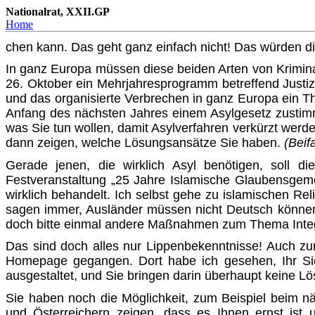
Nationalrat, XXII.GP
Home
chen kann. Das geht ganz einfach nicht! Das würden di
In ganz Europa müssen diese beiden Arten von Kriminal
26. Oktober ein Mehrjahresprogramm betreffend Justiz 
und das organisierte Verbrechen in ganz Europa ein 
Anfang des nächsten Jahres einem Asylgesetz zustim
was Sie tun wollen, damit Asylverfahren verkürzt werden
dann zeigen, welche Lösungsansätze Sie haben.
(Beif
Gerade jenen, die wirklich Asyl benötigen, soll di
Festveranstaltung „25 Jahre Islamische Glaubensgemei
wirklich behandelt. Ich selbst gehe zu islamischen Rel
sagen immer, Ausländer müssen nicht Deutsch können,
doch bitte einmal andere Maß­nahmen zum Thema Integ
Das sind doch alles nur Lippenbekenntnisse! Auch z
Home­page gegangen. Dort habe ich gesehen, Ihr Si
ausgestaltet, und Sie bringen darin überhaupt keine L
Sie haben noch die Möglichkeit, zum Beispiel beim n
und Öster­reichern zeigen, dass es Ihnen ernst ist u