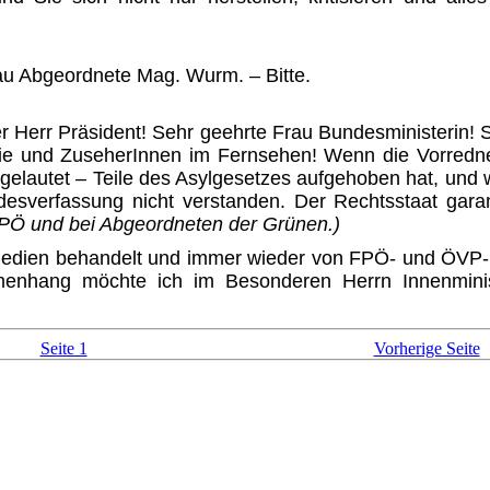
au Abgeordnete Mag. Wurm. – Bitte.
r Herr Präsident! Sehr geehrte Frau Bundesministerin! 
ie und ZuseherInnen im Fernsehen! Wenn die Vorredner
s gelautet – Teile des Asylgesetzes aufgeho­ben hat, un
ndesverfassung nicht verstanden. Der Rechtsstaat garan
 SPÖ und bei Abgeordneten der Grünen.)
ien behandelt und immer wieder von FPÖ- und ÖVP-Poli
enhang möchte ich im Besonde­ren Herrn Innenminis
Seite 1
Vorherige Seite