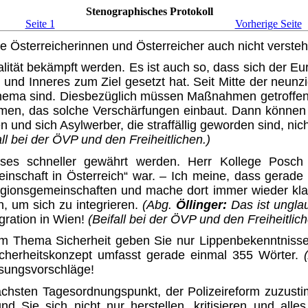
Stenographisches Protokoll
Seite 1
Vorherige Seite
e Österreicherinnen und Öster­reicher auch nicht verste
ität bekämpft werden. Es ist auch so, dass sich der Eu
und Inneres zum Ziel gesetzt hat. Seit Mitte der neunzi
Thema sind. Diesbezüglich müssen Maßnahmen getroffen 
men, das solche Verschärfungen ein­baut. Dann können
 und sich Asylwerber, die straffällig gewor­den sind, ni
all bei der ÖVP und den Freiheitlichen.)
eses schneller gewährt werden. Herr Kollege Posch 
nschaft in Österreich“ war. – Ich meine, dass ge­rade
igionsgemeinschaften und mache dort immer wieder klar,
 um sich zu integrieren.
(Abg.
Öllinger:
Das ist unglau
ration in Wien!
(Beifall bei der ÖVP und den Freiheitlich
um Thema Sicherheit geben Sie nur Lippenbekenntnisse
cherheitskonzept umfasst gerade einmal 355 Wörter.
ösungsvorschläge!
ächsten Tagesordnungspunkt, der Polizeireform zuzusti
nd Sie sich nicht nur herstellen, kritisieren und alle