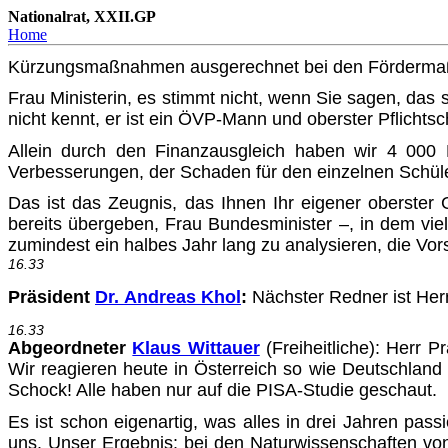
Nationalrat, XXII.GP
Home
Kürzungsmaßnahmen ausgerechnet bei den Fördermaßn
Frau Ministerin, es stimmt nicht, wenn Sie sagen, das 
nicht kennt, er ist ein ÖVP-Mann und oberster Pflichtsc
Allein durch den Finanzausgleich haben wir 4 000 L
Verbesserun­gen, der Schaden für den einzelnen Schüler
Das ist das Zeugnis, das Ihnen Ihr eigener oberster 
bereits über­geben, Frau Bundesminister –, in dem vie
zumindest ein hal­bes Jahr lang zu analysieren, die Vor
16.33
Präsident
Dr. Andreas Khol
:
Nächster Redner ist Herr
16.33
Abgeordneter
Klaus Wittauer
(Freiheitliche): Herr P
Wir reagieren heute in Österreich so wie Deutschland
S
chock! Alle haben nur auf die
PISA-S
tudie geschaut.
Es ist schon eigenartig, was alles in drei Jahren pass
uns. Unser Ergebnis: bei den Naturwissenschaften vo