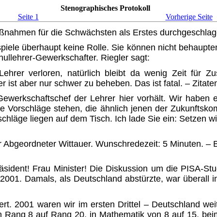
Stenographisches Protokoll
Seite 1
Vorherige Seite
ahmen für die Schwächsten als Erstes durchgeschlag
spiele überhaupt keine Rolle. Sie können nicht behaupt
hullehrer-Gewerkschafter. Riegler sagt:
ehrer verloren, natürlich bleibt da wenig Zeit für Z
 ist aber nur schwer zu beheben. Das ist fatal. – Zitate
Gewerkschaftschef der Lehrer hier vorhält. Wir haben
le Vorschläge stehen, die ähnlich jenen der Zukunftsk
schläge liegen auf dem Tisch. Ich lade Sie ein: Setzen w
 Abgeordneter Wittauer. Wunschredezeit: 5 Minuten. – B
räsident! Frau Minister! Die Dis­kussion um die
PISA-S
t
 2001. Damals, als Deutschland ab­stürzte, war überall
iert. 2001 waren wir im ersten Drittel – Deutschland we
n Rang 8 auf Rang 20, in Mathematik von 8 auf 15, bei