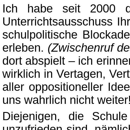
Ich habe seit 2000 d
Unterrichtsausschuss Ihr
schulpolitische Blockad
erleben.
(Zwi­schenruf d
dort abspielt
–
ich erinne
wirklich in Vertagen, Ve
aller oppositio­neller Id
uns wahrlich nicht weiter
Diejenigen, die Schul
unzufrieden sind, nämlic